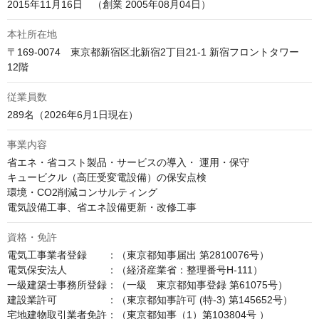
2015年11月16日　（創業 2005年08月04日）
本社所在地
〒169-0074　東京都新宿区北新宿2丁目21-1 新宿フロントタワー 
12階
従業員数
289名（2026年6月1日現在）
事業内容
省エネ・省コスト製品・サービスの導入・ 運用・保守

キュービクル（高圧受変電設備）の保安点検

環境・CO2削減コンサルティング

電気設備工事、省エネ設備更新・改修工事
資格・免許
電気工事業者登録　　：（東京都知事届出 第2810076号）

電気保安法人　　　　：（経済産業省：整理番号H-111）

一級建築士事務所登録：（一級　東京都知事登録 第61075号）

建設業許可　　　　　：（東京都知事許可 (特-3) 第145652号）

宅地建物取引業者免許：（東京都知事（1）第103804号 ）
