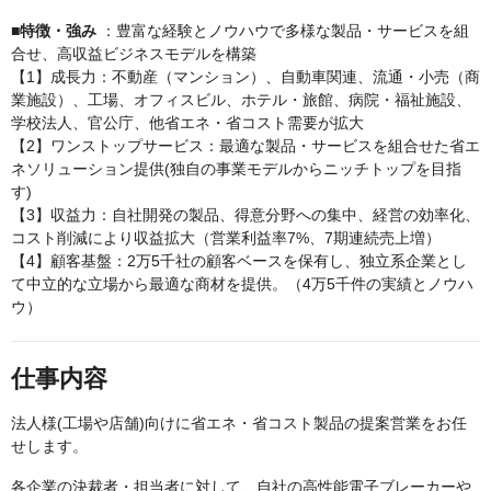
■特徴・強み
：豊富な経験とノウハウで多様な製品・サービスを組
合せ、高収益ビジネスモデルを構築
【1】成長力：不動産（マンション）、自動車関連、流通・小売（商
業施設）、工場、オフィスビル、ホテル・旅館、病院・福祉施設、
学校法人、官公庁、他省エネ・省コスト需要が拡大
【2】ワンストップサービス：最適な製品・サービスを組合せた省エ
ネソリューション提供(独自の事業モデルからニッチトップを目指
す)
【3】収益力：自社開発の製品、得意分野への集中、経営の効率化、
コスト削減により収益拡大（営業利益率7%、7期連続売上増）
【4】顧客基盤：2万5千社の顧客ベースを保有し、独立系企業とし
て中立的な立場から最適な商材を提供。（4万5千件の実績とノウハ
ウ）
仕事内容
法人様(工場や店舗)向けに省エネ・省コスト製品の提案営業をお任
せします。
各企業の決裁者・担当者に対して、自社の高性能電子ブレーカーや