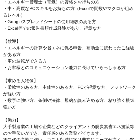
・エネルギー管理士（電気）の資格をお持ちの方

・中～高度なPCスキルをお持ちの方（Excelで関数やマクロが組め
るレベル）

・Googleスプレッドシートの使用経験のある方

・Excel等での報告書類作成経験があり、得意な方

【歓迎】

・エネルギーの計算や省エネに係る申告、補助金に携わったご経験
がある方

・車の運転ができる方

・お客様とのコミュニケーション能力に長けていらっしゃる方

【求める人物像】

・柔軟性のある方、主体性のある方、PCが得意な方、フットワーク
が軽い方

・数字に強い方、条例や法律、規約が読み込める方、粘り強く根気
強い方

【魅力】

大手製造業の工場や企業などのクライアントの脱炭素省エネ施策等
のお手伝いができ、責任感のある業務ができます。

電気代の高騰に伴い、コスト削減提案は非常にニーズが高く、お客