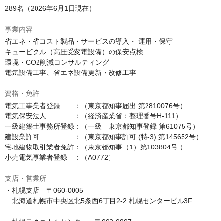
289名（2026年6月1日現在）
事業内容
省エネ・省コスト製品・サービスの導入・ 運用・保守

キュービクル（高圧受変電設備）の保安点検

環境・CO2削減コンサルティング

電気設備工事、省エネ設備更新・改修工事
資格・免許
電気工事業者登録　　：（東京都知事届出 第2810076号）

電気保安法人　　　　：（経済産業省：整理番号H-111）

一級建築士事務所登録：（一級　東京都知事登録 第61075号）

建設業許可　　　　　：（東京都知事許可 (特-3) 第145652号）

宅地建物取引業者免許：（東京都知事（1）第103804号 ）

小売電気事業者登録　：（A0772）
支店・営業所
・札幌支店　〒060-0005

　北海道札幌市中央区北5条西6丁目2-2 札幌センタービル3F
