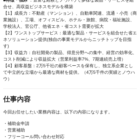
■特徴・強み
：豊富な経験とノウハウで多様な製品・サービスを組
合せ、高収益ビジネスモデルを構築
【1】成長力：不動産（マンション）、自動車関連、流通・小売（商
業施設）、工場、オフィスビル、ホテル・旅館、病院・福祉施設、
学校法人、官公庁、他省エネ・省コスト需要が拡大
【2】ワンストップサービス：最適な製品・サービスを組合せた省エ
ネソリューション提供(独自の事業モデルからニッチトップを目指
す)
【3】収益力：自社開発の製品、得意分野への集中、経営の効率化、
コスト削減により収益拡大（営業利益率7%、7期連続売上増）
【4】顧客基盤：2万5千社の顧客ベースを保有し、独立系企業とし
て中立的な立場から最適な商材を提供。（4万5千件の実績とノウハ
ウ）
仕事内容
今回お任せしたい業務内容は、以下の内容になります。
・補助金申請
・営業補助
・フリーコール問い合わせ対応