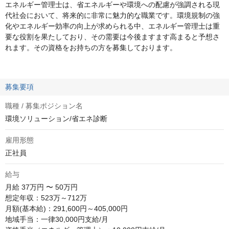
エネルギー管理士は、省エネルギーや環境への配慮が強調される現
代社会において、将来的に非常に魅力的な職業です。環境規制の強
化やエネルギー効率の向上が求められる中、エネルギー管理士は重
要な役割を果たしており、その需要は今後ますます高まると予想さ
れます。その資格をお持ちの方を募集しております。
募集要項
職種 / 募集ポジション名
環境ソリューション/省エネ診断
雇用形態
正社員
給与
月給
37万円 〜 50万円
想定年収：523万～712万

月額(基本給)：291,600円～405,000円

地域手当：一律30,000円支給/月
