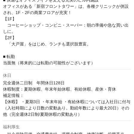
■ 快適なオフィスライフを支える充実のビル内施設

オフィスがある「新宿フロントタワー」は、各種クリニックが併設
され、1F・2Fの商業フロアが充実！

【1F】

　コーヒーショップ・コンビニ・スーパー：朝の準備や急な買い出
しに。

【2F】

　「大戸屋」をはじめ、ランチも選択肢豊富。

■ 転勤

当面無（将来的には転勤の可能性がございます）
休日
完全週休二日制　年間休日128日

休暇制度：夏期休暇、年末年始休暇、有給休暇、産休・育休

補足情報：

【休暇】 ・夏期3日 ・年末年始 ・有給休暇については入社日に付与
（入社時期により日数の変動あり。勤続年数により最大20日）その
他（完全週休2日制/夏期休暇の変動あり）
福利厚生