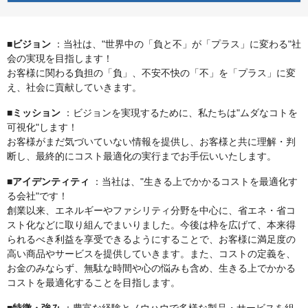
■ビジョン
：当社は、"世界中の「負と不」が「プラス」に変わる"社
会の実現を目指します！
お客様に関わる負担の「負」、不安不快の「不」を「プラス」に変
え、社会に貢献していきます。
■ミッション
：ビジョンを実現するために、私たちは"ムダなコトを
可視化"します！
お客様がまだ気づいていない情報を提供し、お客様と共に理解・判
断し、最終的にコスト最適化の実行までお手伝いいたします。
■アイデンティティ
：当社は、"生きる上でかかるコストを最適化す
る会社"です！
創業以来、エネルギーやファシリティ分野を中心に、省エネ・省コ
スト化などに取り組んでまいりました。今後は枠を広げて、本来得
られるべき利益を享受できるようにすることで、お客様に満足度の
高い商品やサービスを提供していきます。また、コストの定義を、
お金のみならず、無駄な時間や心の悩みも含め、生きる上でかかる
コストを最適化することを目指します。