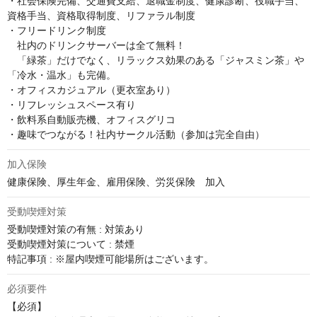
・社会保険完備、交通費支給、退職金制度、健康診断、役職手当、
資格手当、資格取得制度、リファラル制度

・フリードリンク制度

　社内のドリンクサーバーは全て無料！

　「緑茶」だけでなく、リラックス効果のある「ジャスミン茶」や
「冷水・温水」も完備。

・オフィスカジュアル（更衣室あり）

・リフレッシュスペース有り

・飲料系自動販売機、オフィスグリコ

・趣味でつながる！社内サークル活動（参加は完全自由）
加入保険
健康保険、厚生年金、雇用保険、労災保険　加入
受動喫煙対策
受動喫煙対策の有無 : 対策あり

受動喫煙対策について : 禁煙

特記事項 : ※屋内喫煙可能場所はございます。
必須要件
【必須】
