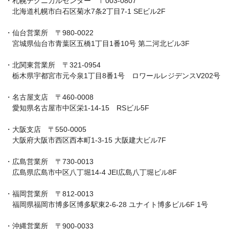
・札幌テクニカルセンター　〒003-0807

　北海道札幌市白石区菊水7条2丁目7-1 SEビル2F

・仙台営業所　〒980-0022

　宮城県仙台市青葉区五橋1丁目1番10号 第二河北ビル3F

・北関東営業所　〒321-0954

　栃木県宇都宮市元今泉1丁目8番1号　ロワールレジデンスV202号

・名古屋支店　〒460-0008

　愛知県名古屋市中区栄1-14-15　RSビル5F

・大阪支店　〒550-0005

　大阪府大阪市西区西本町1-3-15 大阪建大ビル7F

・広島営業所　〒730-0013

　広島県広島市中区八丁堀14-4 JEI広島八丁堀ビル8F

・福岡営業所　〒812-0013

　福岡県福岡市博多区博多駅東2-6-28 ユナイト博多ビル6F 1号

・沖縄営業所　〒900-0033
