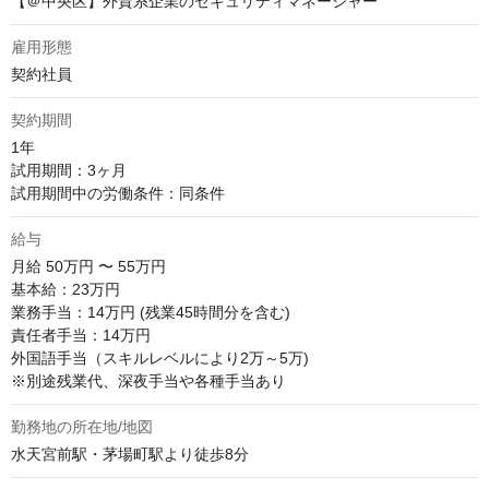
【＠中央区】外資系企業のセキュリティマネージャー
雇用形態
契約社員
契約期間
1年

試用期間：3ヶ月

試用期間中の労働条件：同条件
給与
月給
50万円 〜 55万円
基本給：23万円

業務手当：14万円 (残業45時間分を含む)

責任者手当：14万円

外国語手当（スキルレベルにより2万～5万)

※別途残業代、深夜手当や各種手当あり
勤務地の所在地/地図
水天宮前駅・茅場町駅より徒歩8分