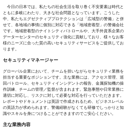
今日の日本では、私たちの社会生活を取り巻く不安要素は時代と
ともに多岐にわたり、大きな社会問題となっています。こうした
中、私たちエグゼクティブプロテクションは「広域型の警備」と併
せて、各地域の事情に個別に対応できる「地域密着型」の警備会社
です。地域密着型のナイトシティパトロールや、大手外資系企業の
データーセンターのセキュリティ強化に貢献しており、様々なお客
様のニーズに合った質の高いセキュリティサービスをご提供してお
ります。
セキュリティマネージャー
グローバル企業において、チームを担いながらセキュリティ業務を
担当する重要なポジションです。主な業務には、アクセス管理、巡
回パトロール、セキュリティインシデントの報告、金属探知機の操
作訓練、チームの管理／監督が含まれます。緊急事態や日常業務に
適切に対応し、リスクに対して必要な対応を行っていただきます。
レポートやドキュメントは英語で作成されるため、ビジネスレベル
の英語力が求められます。警備経験がなくても研修でしっかりと知
識やスキルを身につけることができますのでご安心ください。
主な業務内容