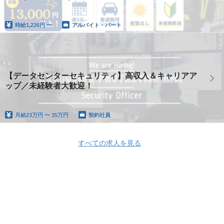
時給
1,226円 〜
アルバイト・パート
【データセンターセキュリティ】高収入＆キャリアア
ップ／未経験者大歓迎！
月給
23万円 〜 35万円
契約社員
すべての求人を見る