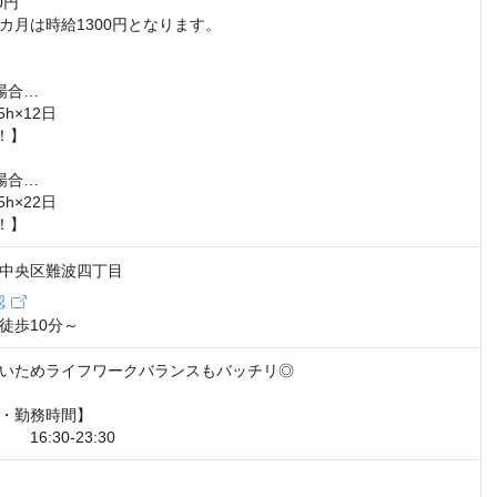
円

カ月は時給1300円となります。

合…

h×12日

！】

合…

h×22日

0！】
中央区難波四丁目
認
徒歩10分～
いためライフワークバランスもバッチリ◎

・勤務時間】

16:30-23:30