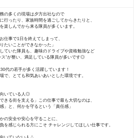
務の多くの現場は夕方出社なので

に行ったり、家族時間を過ごしてからきたりと、

を楽しんでから来る隊員が多くいます。

お仕事で1日を終えてしまって、

りたいことができなかった」

していた隊員も、趣味のドライブや資格勉強など

ンス”が整い、満足している隊員が多いです◎

ら30代の若手が多く活躍しています！

場で、とても和気あいあいとした環境です。

向いている人◎

できる街を支える」この仕事で最も大切なのは、

感」と、何かを守るという「責任感」

かの安全や安心を守ることに、

負を感じられる方にこそ チャレンジしてほしい仕事です。

向いていない人△
