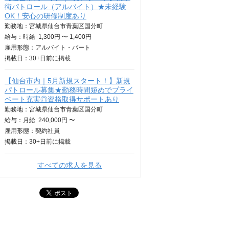
街パトロール（アルバイト）★未経験
OK！安心の研修制度あり
勤務地：宮城県仙台市青葉区国分町
給与：
時給
1,300円 〜 1,400円
雇用形態：アルバイト・パート
掲載日：
30+日
前に掲載
【仙台市内｜5月新規スタート！】新規
パトロール募集★勤務時間短めでプライ
ベート充実◎資格取得サポートあり
勤務地：宮城県仙台市青葉区国分町
給与：
月給
240,000円 〜
雇用形態：契約社員
掲載日：
30+日
前に掲載
すべての求人を見る