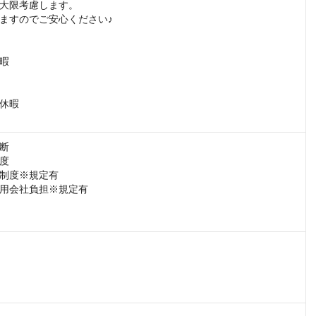
大限考慮します。

ますのでご安心ください♪

暇

休暇

断

度

制度※規定有

用会社負担※規定有
