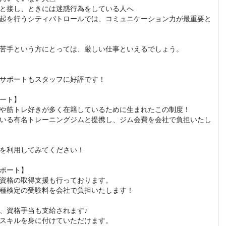
と接し、ときには迷惑行為をしている人へ

起を行うシティパトロールでは、コミュニケーション力が最重要と
苦手という方にとっては、厳しい仕事といえるでしょう。

サポートもスタッフに好評です！

ート】

や筋トレ好きが多く在籍しているために生まれたこの制度！

いる有名トレーニングジムと提携し、ジム会費を会社で負担いたし
を利用してみてください！

ポート】

資格の取得支援も行っております。

種検定の受験料を会社で負担いたします！

、資格手当も支給されます♪

スキルを身に付けていただけます。
