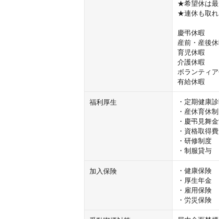
★希望休は最
★連休も取れ
慶弔休暇

産前・産後休
育児休暇

介護休暇

ボランティア
有給休暇
・定期健康診
福利厚生
・産休育休制
・慶弔見舞金
・資格取得費
・研修制度

・制服貸与
・健康保険

加入保険
・厚生年金

・雇用保険

・労災保険