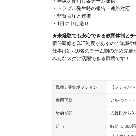
・無線を使用し各チーム連携
・トラブル発生時の報告・連絡対応
・監督官庁と連携
・1日の申し送り
★未経験でも安心できる教育体制とチ
新任研修とOJT制度があるので知識
仕事は2～10名のチーム制のため先輩
みんなスグに活躍できる環境です！
職種 / 募集ポジション
【シティパト
雇用形態
アルバイト・
入社日から3
契約期間
給与
時給
1,300円