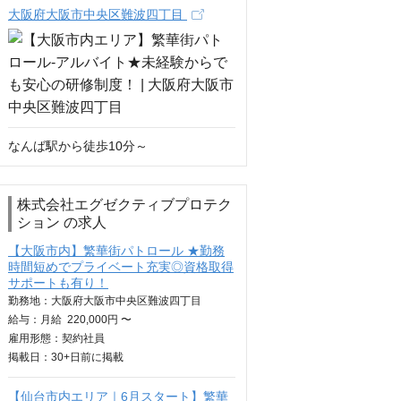
大阪府大阪市中央区難波四丁目
なんば駅から徒歩10分～
株式会社エグゼクティブプロテク
ション の求人
【大阪市内】繁華街パトロール ★勤務
時間短めでプライベート充実◎資格取得
サポートも有り！
勤務地：大阪府大阪市中央区難波四丁目
給与：
月給
220,000円 〜
雇用形態：契約社員
掲載日：
30+日
前に掲載
【仙台市内エリア｜6月スタート】繁華