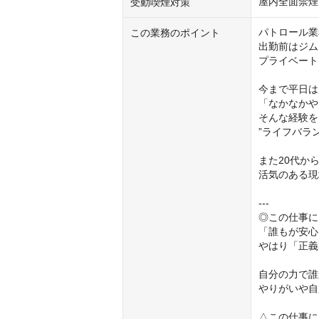
屋内全面禁煙
受動喫煙対策
パトロール業
この業務のポイント
出勤前はジム
プライベート
今まで平日は
「なかなかや
そんな経験を
”ライフバラ
また20代か
活気のある現
---

◎この仕事に
「誰もが安心
やはり「正義
自分の力で誰
やりがいや自
△この仕事に