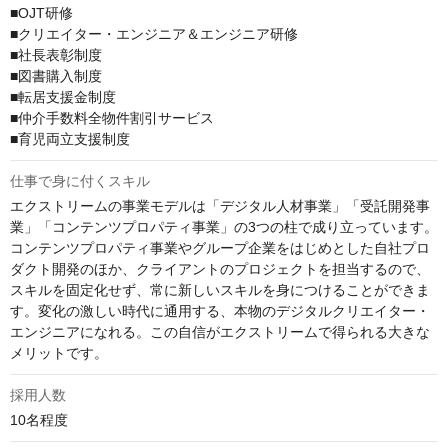
■OJT研修

■クリエイター・エンジニア＆エンジニア研修

■社長表彰制度

■図書購入制度

■転居支援金制度

■仲介手数料全物件割引サービス

■育児両立支援制度
仕事で身に付くスキル
エクストリームの事業モデルは「デジタル人材事業」「受託開発事
業」「コンテンツプロパティ事業」の3つの柱で成り立っています。
コンテンツプロパティ事業やグループ企業をはじめとした自社プロ
ダクト開発のほか、クライアントのプロジェクトを担当するので、
スキルを固定化せず、常に新しいスキルを身につけることができま
す。変化の激しい時代に通用する、本物のデジタルクリエイター・
エンジニアになれる。この自信がエクストリームで得られる大きな
メリットです。
採用人数
10名程度