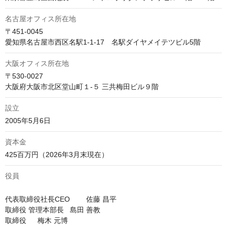
名古屋オフィス所在地
〒451-0045　

愛知県名古屋市西区名駅1-1-17　名駅ダイヤメイテツビル5階
大阪オフィス所在地
〒530-0027　

大阪府大阪市北区堂山町１-５ 三共梅田ビル９階
設立
2005年5月6日
資本金
役員
代表取締役社長CEO	佐藤 昌平

取締役 管理本部長	島田 善教

取締役	梅木 元博
