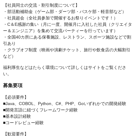
【社員同士の交流・割引制度について】
・部活動補助金（ゲーム部・ダーツ部・バスケ部・軽音部など）
・社員超会（全社員参加で開催するお祭りイベントです！）
・C＆E感謝の集い（月に一度、開催月に入社した社員（クリエイタ
ー＆エンジニア）を集めて交流パーティーを行っています）
・全国40カ所にある保養施設、レストラン、スポーツ施設などで割
引あり
・クラブオフ制度（映画や演劇チケット、旅行や飲食店の大幅割引
など）
福利厚生などはたらく環境について詳しくはサイトをご覧くださ
い。
募集要項
【必須要件】
■Java、COBOL、Python、C#、PHP、Goいずれかでの開発経験
■開発言語に紐づくフレームワーク経験
■基本設計経験
■コードレビュー経験
【歓迎要件】