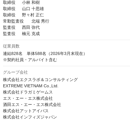
取締役	小林 和樹

取締役	山口 十思雄

取締役	野々村 正仁

常勤監査役	北端 秀行

監査役	西田 弥代

従業員数
連結828名　単体588名（2026年3⽉末現在）

※契約社員・アルバイト含む
グループ会社
株式会社エクスラボ＆コンサルティング

EXTREME VIETNAM Co.,Ltd.

株式会社ドラガミゲームス

エス・エー・エス株式会社

酒田エス・エー・エス株式会社

株式会社アットアイパス

株式会社インフィズジャパン