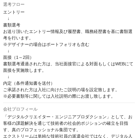
選考フロー
エントリー

　↓

書類選考

お送り頂いたエントリー情報及び履歴書、職務経歴書を基に書類選
考を行います。

※デザイナーの場合はポートフォリオも含む

　↓

面接（1～2回）

書類選考通過された方は、当社面接官による対面もしくはWEBにて
面接を実施致します。

　↓

内定（条件通知書を送付）

ご承諾された方は入社に向けたご説明の場を設定致します。

※必要書類等に関しては入社説明の際にお渡し致します。
会社プロフィール
「デジタルクリエイター・エンジニアプロダクション」として、お
客様の課題解決を通じて技術者の社会的ポジションの確立を目指
す、真のプロフェッショナル集団です。

エクストリームは単純な技術社員の派遣会社ではなく、デジタル人