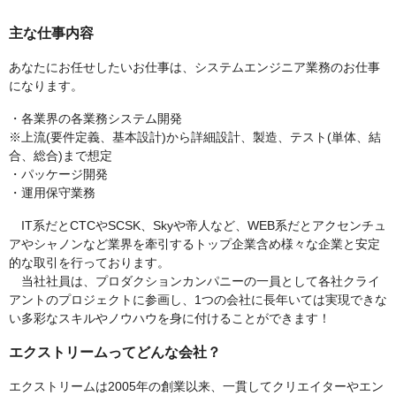
主な仕事内容
あなたにお任せしたいお仕事は、システムエンジニア業務のお仕事
になります。
・各業界の各業務システム開発
※上流(要件定義、基本設計)から詳細設計、製造、テスト(単体、結
合、総合)まで想定
・パッケージ開発
・運用保守業務
IT系だとCTCやSCSK、Skyや帝人など、WEB系だとアクセンチュ
アやシャノンなど業界を牽引するトップ企業含め様々な企業と安定
的な取引を行っております。
当社社員は、プロダクションカンパニーの一員として各社クライ
アントのプロジェクトに参画し、1つの会社に長年いては実現できな
い多彩なスキルやノウハウを身に付けることができます！
エクストリームってどんな会社？
エクストリームは2005年の創業以来、一貫してクリエイターやエン