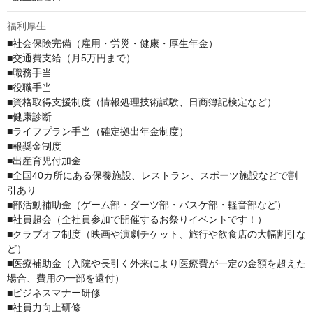
福利厚生
■社会保険完備（雇用・労災・健康・厚生年金）

■交通費支給（月5万円まで）

■職務手当

■役職手当

■資格取得支援制度（情報処理技術試験、日商簿記検定など）

■健康診断

■ライフプラン手当（確定拠出年金制度）

■報奨金制度

■出産育児付加金

■全国40カ所にある保養施設、レストラン、スポーツ施設などで割
引あり

■部活動補助金（ゲーム部・ダーツ部・バスケ部・軽音部など）

■社員超会（全社員参加で開催するお祭りイベントです！）

■クラブオフ制度（映画や演劇チケット、旅行や飲食店の大幅割引な
ど）

■医療補助金（入院や長引く外来により医療費が一定の金額を超えた
場合、費用の一部を還付）

■ビジネスマナー研修

■社員力向上研修
