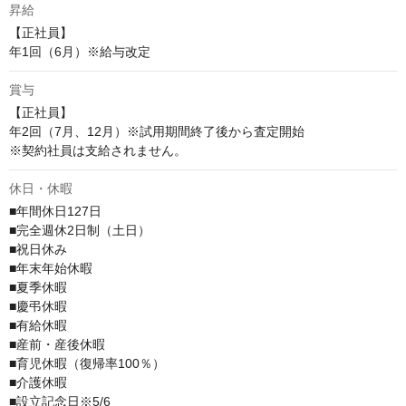
昇給
【正社員】

年1回（6月）※給与改定
賞与
【正社員】

年2回（7月、12月）※試用期間終了後から査定開始

※契約社員は支給されません。
休日・休暇
■年間休日127日

■完全週休2日制（土日）

■祝日休み

■年末年始休暇

■夏季休暇

■慶弔休暇

■有給休暇

■産前・産後休暇

■育児休暇（復帰率100％）

■介護休暇

■設立記念日※5/6