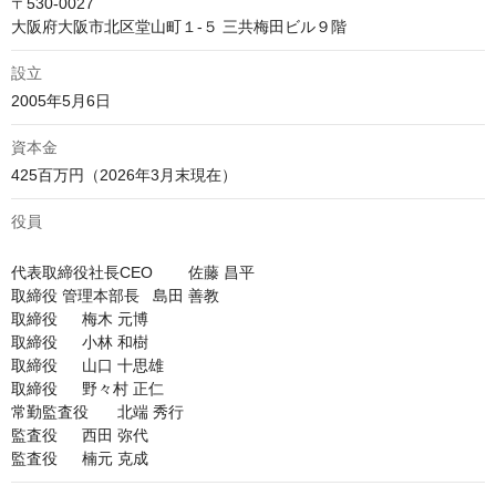
〒530-0027　

大阪府大阪市北区堂山町１-５ 三共梅田ビル９階
設立
2005年5月6日
資本金
役員
代表取締役社長CEO	佐藤 昌平

取締役 管理本部長	島田 善教

取締役	梅木 元博

取締役	小林 和樹

取締役	山口 十思雄

取締役	野々村 正仁

常勤監査役	北端 秀行

監査役	西田 弥代
