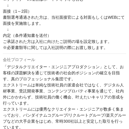
　↓

面接（1～2回）

書類選考通過された方は、当社面接官による対面もしくはWEBにて
面接を実施致します。

　↓

内定（条件通知書を送付）

ご承諾された方は入社に向けたご説明の場を設定致します。

※必要書類等に関しては入社説明の際にお渡し致します。
会社プロフィール
「デジタルクリエイター・エンジニアプロダクション」として、お
客様の課題解決を通じて技術者の社会的ポジションの確立を目指
す、真のプロフェッショナル集団です。

エクストリームは単純な技術社員の派遣会社ではなく、デジタル人
材事業、受託開発事業、コンテンツプロパティ事業を通じて、社内
外にかかわらず、技術社員の働く機会、叶えたいキャリアの形成を
行っています。

エクストリームには優秀なクリエイター・エンジニアが数多く集ま
っており、バンダイナムコグループ/リクルートグループ/楽天グルー
プなどの大手企業をはじめ、常時300社以上と安定した取引を行っ
ています。
