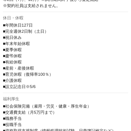
※契約社員は支給されません。
休日・休暇
■年間休日127日

■完全週休2日制（土日）

■祝日休み

■年末年始休暇

■夏季休暇

■慶弔休暇

■有給休暇

■産前・産後休暇

■育児休暇（復帰率100％）

■介護休暇

■設立記念日※5/6
福利厚生
■社会保険完備（雇用・労災・健康・厚生年金）

■交通費支給（月5万円まで）

■職務手当

■役職手当

■資格取得支援制度（情報処理技術試験、日商簿記検定など）
