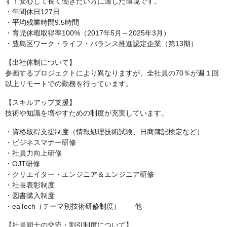
す！安心して長く働きたい方に適した環境です。
・年間休日127日
・平均残業時間9.5時間
・育児休暇取得率100%（2017年5月～2025年3月）
・豊島区ワーク・ライフ・バランス推進認定企業（第13期）
【出社体制について】
参画するプロジェクトにより異なりますが、全社員の70％が週１回
以上リモートでの勤務を行っています。
【スキルアップ支援】
技術や知識を増やすための制度が充実しています。
・資格取得支援制度（情報処理技術試験、日商簿記検定など）
・ビジネスマナー研修
・社員力向上研修
・OJT研修
・クリエイター・エンジニア＆エンジニア研修
・社長表彰制度
・図書購入制度
・eaTech（テーマ別技術研修制度） 他
【社員同士の交流・割引制度について】