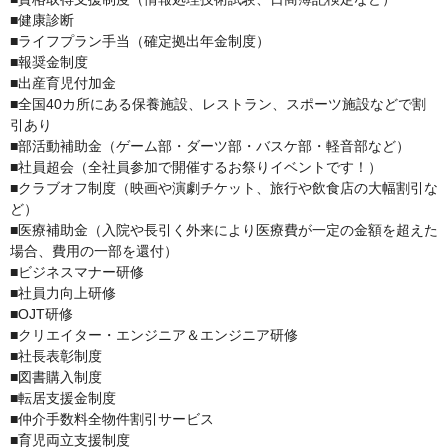
■健康診断

■ライフプラン手当（確定拠出年金制度）

■報奨金制度

■出産育児付加金

■全国40カ所にある保養施設、レストラン、スポーツ施設などで割
引あり

■部活動補助金（ゲーム部・ダーツ部・バスケ部・軽音部など）

■社員超会（全社員参加で開催するお祭りイベントです！）

■クラブオフ制度（映画や演劇チケット、旅行や飲食店の大幅割引な
ど）

■医療補助金（入院や長引く外来により医療費が一定の金額を超えた
場合、費用の一部を還付）

■ビジネスマナー研修

■社員力向上研修

■OJT研修

■クリエイター・エンジニア＆エンジニア研修

■社長表彰制度

■図書購入制度

■転居支援金制度

■仲介手数料全物件割引サービス

■育児両立支援制度