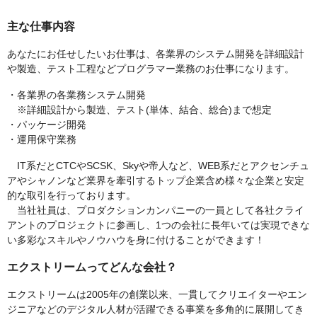
主な仕事内容
あなたにお任せしたいお仕事は、各業界のシステム開発を詳細設計
や製造、テスト工程などプログラマー業務のお仕事になります。
・各業界の各業務システム開発
※詳細設計から製造、テスト(単体、結合、総合)まで想定
・パッケージ開発
・運用保守業務
IT系だとCTCやSCSK、Skyや帝人など、WEB系だとアクセンチュ
アやシャノンなど業界を牽引するトップ企業含め様々な企業と安定
的な取引を行っております。
当社社員は、プロダクションカンパニーの一員として各社クライ
アントのプロジェクトに参画し、1つの会社に長年いては実現できな
い多彩なスキルやノウハウを身に付けることができます！
エクストリームってどんな会社？
エクストリームは2005年の創業以来、一貫してクリエイターやエン
ジニアなどのデジタル人材が活躍できる事業を多角的に展開してき