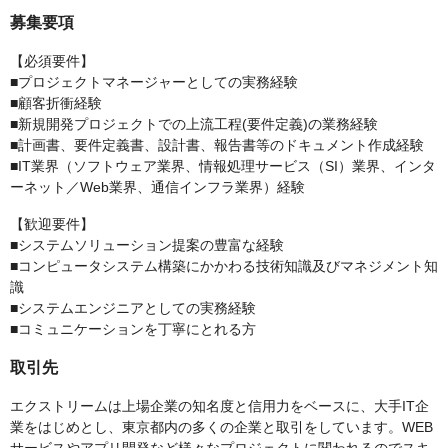
募集要項
【必須要件】
■プロジェクトマネージャーとしての実務経験
■顧客折衝経験
■新規開発プロジェクトでの上流工程(要件定義)の業務経験
■計画書、要件定義書、設計書、報告書等のドキュメント作成経験
■IT業界（ソフトウェア業界、情報処理サービス（SI）業界、インタ
ーネット／Web業界、通信インフラ業界）経験
【歓迎要件】
■システムソリューション提案の豊富な経験
■コンピュータシステム構築にかかわる技術知識及びマネジメント知
識
■システムエンジニアとしての実務経験
■コミュニケーションを丁寧にとれる方
取引先
エクストリームは上場企業の知名度と信用力をベースに、大手IT企
業をはじめとし、東京都内の多くの企業と取引をしています。WEB