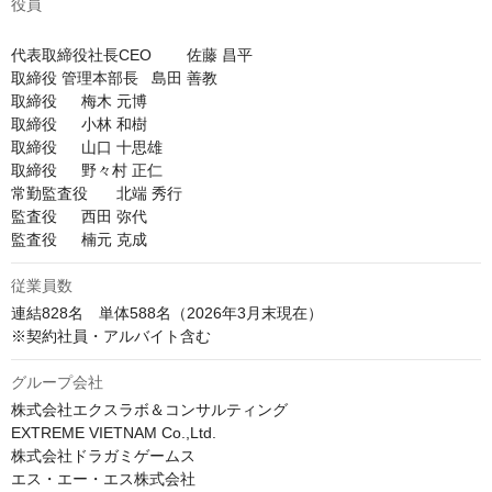
役員
代表取締役社長CEO	佐藤 昌平

取締役 管理本部長	島田 善教

取締役	梅木 元博

取締役	小林 和樹

取締役	山口 十思雄

取締役	野々村 正仁

常勤監査役	北端 秀行

監査役	西田 弥代

従業員数
連結828名　単体588名（2026年3⽉末現在）

※契約社員・アルバイト含む
グループ会社
株式会社エクスラボ＆コンサルティング

EXTREME VIETNAM Co.,Ltd.

株式会社ドラガミゲームス

エス・エー・エス株式会社
