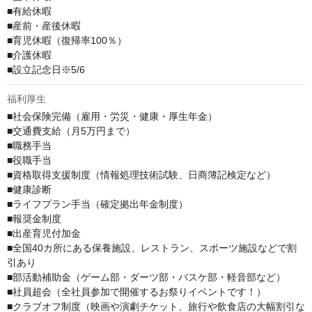
■有給休暇

■産前・産後休暇

■育児休暇（復帰率100％）

■介護休暇

■設立記念日※5/6
福利厚生
■社会保険完備（雇用・労災・健康・厚生年金）

■交通費支給（月5万円まで）

■職務手当

■役職手当

■資格取得支援制度（情報処理技術試験、日商簿記検定など）

■健康診断

■ライフプラン手当（確定拠出年金制度）

■報奨金制度

■出産育児付加金

■全国40カ所にある保養施設、レストラン、スポーツ施設などで割
引あり

■部活動補助金（ゲーム部・ダーツ部・バスケ部・軽音部など）

■社員超会（全社員参加で開催するお祭りイベントです！）

■クラブオフ制度（映画や演劇チケット、旅行や飲食店の大幅割引な