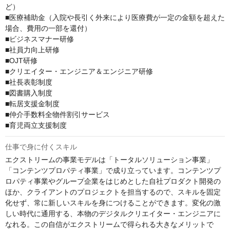
ど）

■医療補助金（入院や長引く外来により医療費が一定の金額を超えた
場合、費用の一部を還付）

■ビジネスマナー研修

■社員力向上研修

■OJT研修

■クリエイター・エンジニア＆エンジニア研修

■社長表彰制度

■図書購入制度

■転居支援金制度

■仲介手数料全物件割引サービス

■育児両立支援制度
仕事で身に付くスキル
エクストリームの事業モデルは「トータルソリューション事業」
「コンテンツプロパティ事業」で成り立っています。コンテンツプ
ロパティ事業やグループ企業をはじめとした自社プロダクト開発の
ほか、クライアントのプロジェクトを担当するので、スキルを固定
化せず、常に新しいスキルを身につけることができます。変化の激
しい時代に通用する、本物のデジタルクリエイター・エンジニアに
なれる。この自信がエクストリームで得られる大きなメリットで