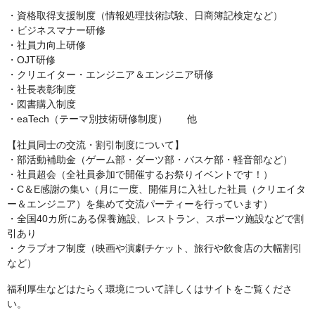
・資格取得支援制度（情報処理技術試験、日商簿記検定など）
・ビジネスマナー研修
・社員力向上研修
・OJT研修
・クリエイター・エンジニア＆エンジニア研修
・社長表彰制度
・図書購入制度
・eaTech（テーマ別技術研修制度） 他
【社員同士の交流・割引制度について】
・部活動補助金（ゲーム部・ダーツ部・バスケ部・軽音部など）
・社員超会（全社員参加で開催するお祭りイベントです！）
・C＆E感謝の集い（月に一度、開催月に入社した社員（クリエイタ
ー＆エンジニア）を集めて交流パーティーを行っています）
・全国40カ所にある保養施設、レストラン、スポーツ施設などで割
引あり
・クラブオフ制度（映画や演劇チケット、旅行や飲食店の大幅割引
など）
福利厚生などはたらく環境について詳しくはサイトをご覧くださ
い。