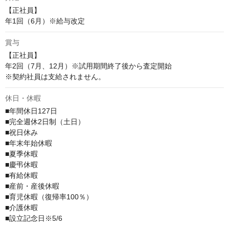
【正社員】

年1回（6月）※給与改定
賞与
【正社員】

年2回（7月、12月）※試用期間終了後から査定開始

※契約社員は支給されません。
休日・休暇
■年間休日127日

■完全週休2日制（土日）

■祝日休み

■年末年始休暇

■夏季休暇

■慶弔休暇

■有給休暇

■産前・産後休暇

■育児休暇（復帰率100％）

■介護休暇

■設立記念日※5/6
