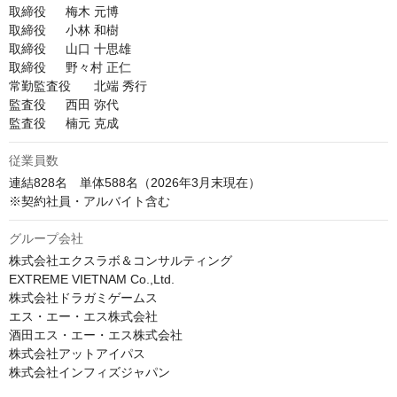
取締役	梅木 元博

取締役	小林 和樹

取締役	山口 十思雄

取締役	野々村 正仁

常勤監査役	北端 秀行

監査役	西田 弥代

従業員数
連結828名　単体588名（2026年3⽉末現在）

※契約社員・アルバイト含む
グループ会社
株式会社エクスラボ＆コンサルティング

EXTREME VIETNAM Co.,Ltd.

株式会社ドラガミゲームス

エス・エー・エス株式会社

酒田エス・エー・エス株式会社

株式会社アットアイパス

株式会社インフィズジャパン