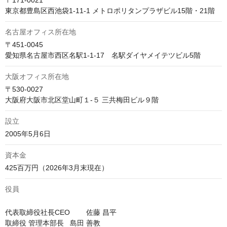
〒171-0021

東京都豊島区西池袋1-11-1 メトロポリタンプラザビル15階・21階
名古屋オフィス所在地
〒451-0045　

愛知県名古屋市西区名駅1-1-17　名駅ダイヤメイテツビル5階
大阪オフィス所在地
〒530-0027　

大阪府大阪市北区堂山町１-５ 三共梅田ビル９階
設立
2005年5月6日
資本金
役員
代表取締役社長CEO	佐藤 昌平

取締役 管理本部長	島田 善教
