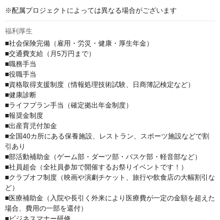
※配属プロジェクトによっては異なる場合がございます
福利厚生
■社会保険完備（雇用・労災・健康・厚生年金）

■交通費支給（月5万円まで）

■職務手当

■役職手当

■資格取得支援制度（情報処理技術試験、日商簿記検定など）

■健康診断

■ライフプラン手当（確定拠出年金制度）

■報奨金制度

■出産育児付加金

■全国40カ所にある保養施設、レストラン、スポーツ施設などで割
引あり

■部活動補助金（ゲーム部・ダーツ部・バスケ部・軽音部など）

■社員超会（全社員参加で開催するお祭りイベントです！）

■クラブオフ制度（映画や演劇チケット、旅行や飲食店の大幅割引な
ど）

■医療補助金（入院や長引く外来により医療費が一定の金額を超えた
場合、費用の一部を還付）

■ビジネスマナー研修
