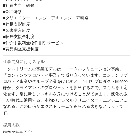
■社員力向上研修

■OJT研修

■クリエイター・エンジニア＆エンジニア研修

■社長表彰制度

■図書購入制度

■転居支援金制度

■仲介手数料全物件割引サービス

■育児両立支援制度
仕事で身に付くスキル
エクストリームの事業モデルは「トータルソリューション事業」
「コンテンツプロパティ事業」で成り立っています。コンテンツプ
ロパティ事業やグループ企業をはじめとした自社プロダクト開発の
ほか、クライアントのプロジェクトを担当するので、スキルを固定
化せず、常に新しいスキルを身につけることができます。変化の激
しい時代に通用する、本物のデジタルクリエイター・エンジニアに
なれる。この自信がエクストリームで得られる大きなメリットで
す。
採用人数
複数名採用予定