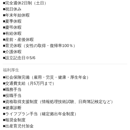
■完全週休2日制（土日）

■祝日休み

■年末年始休暇

■夏季休暇

■慶弔休暇

■有給休暇

■産前・産後休暇

■育児休暇（女性の取得・復帰率100％）

■介護休暇

■設立記念日※5/6
福利厚生
■社会保険完備（雇用・労災・健康・厚生年金）

■交通費支給（月5万円まで）

■職務手当

■役職手当

■資格取得支援制度（情報処理技術試験、日商簿記検定など）

■健康診断

■ライフプラン手当（確定拠出年金制度）

■報奨金制度

■出産育児付加金
