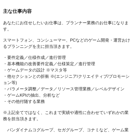
主な仕事内容
あなたにお任せしたいお仕事は、プランナー業務のお仕事になりま
す。
スマートフォン、コンシューマー、PCなどのゲーム開発・運営おけ
るプランニングを主に担当頂きます。
・要件定義／仕様作成／進行管理
・基本機能の改善要件定義／仕様策定／進行管理
・ゲームデータの設計 ※マスタ等
・他セクションとの折衝 ※(エンジニア/クリエイティブ/プロモーシ
ョン等)
・パラメータ調整／データ／リソース管理業務／レベルデザイン
・ゲームKPIの抽出、分析など
・その他付随する業務
※上記全てではなく、これまで実績や適性に合わせていずれかの業
務を担当頂きます。
バンダイナムコグループ、セガグループ、コナミなど、ゲーム業