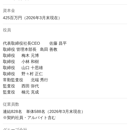
資本金
役員
代表取締役社長CEO	佐藤 昌平

取締役 管理本部長	島田 善教

取締役	梅木 元博

取締役	小林 和樹

取締役	山口 十思雄

取締役	野々村 正仁

常勤監査役	北端 秀行

監査役	西田 弥代

従業員数
連結828名　単体588名（2026年3⽉末現在）

※契約社員・アルバイト含む
グループ会社