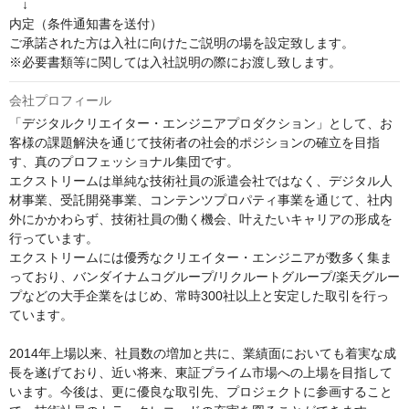
　↓

内定（条件通知書を送付）

ご承諾された方は入社に向けたご説明の場を設定致します。

※必要書類等に関しては入社説明の際にお渡し致します。
会社プロフィール
「デジタルクリエイター・エンジニアプロダクション」として、お
客様の課題解決を通じて技術者の社会的ポジションの確立を目指
す、真のプロフェッショナル集団です。

エクストリームは単純な技術社員の派遣会社ではなく、デジタル人
材事業、受託開発事業、コンテンツプロパティ事業を通じて、社内
外にかかわらず、技術社員の働く機会、叶えたいキャリアの形成を
行っています。

エクストリームには優秀なクリエイター・エンジニアが数多く集ま
っており、バンダイナムコグループ/リクルートグループ/楽天グルー
プなどの大手企業をはじめ、常時300社以上と安定した取引を行っ
ています。

2014年上場以来、社員数の増加と共に、業績面においても着実な成
長を遂げており、近い将来、東証プライム市場への上場を目指して
います。今後は、更に優良な取引先、プロジェクトに参画すること