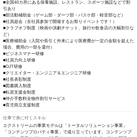
■全国40カ所にある保養施設、レストラン、スポーツ施設などで割
引あり

■部活動補助金（ゲーム部・ダーツ部・バスケ部・軽音部など）

■社員超会（全社員参加で開催するお祭りイベントです！）

■クラブオフ制度（映画や演劇チケット、旅行や飲食店の大幅割引な
ど）

■医療補助金（入院や長引く外来により医療費が一定の金額を超えた
場合、費用の一部を還付）

■ビジネスマナー研修

■社員力向上研修

■OJT研修

■クリエイター・エンジニア＆エンジニア研修

■社長表彰制度

■図書購入制度

■転居支援金制度

■仲介手数料全物件割引サービス

■育児両立支援制度
仕事で身に付くスキル
エクストリームの事業モデルは「トータルソリューション事業」
「コンテンツプロパティ事業」で成り立っています。コンテンツプ