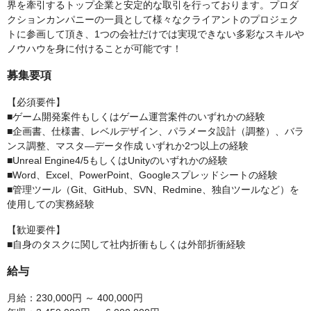
界を牽引するトップ企業と安定的な取引を行っております。プロダ
クションカンパニーの一員として様々なクライアントのプロジェク
トに参画して頂き、1つの会社だけでは実現できない多彩なスキルや
ノウハウを身に付けることが可能です！
募集要項
【必須要件】
■ゲーム開発案件もしくはゲーム運営案件のいずれかの経験
■企画書、仕様書、レベルデザイン、パラメータ設計（調整）、バラ
ンス調整、マスタ―データ作成 いずれか2つ以上の経験
■Unreal Engine4/5もしくはUnityのいずれかの経験
■Word、Excel、PowerPoint、Googleスプレッドシートの経験
■管理ツール（Git、GitHub、SVN、Redmine、独自ツールなど）を
使用しての実務経験
【歓迎要件】
■自身のタスクに関して社内折衝もしくは外部折衝経験
給与
月給：230,000円 ～ 400,000円