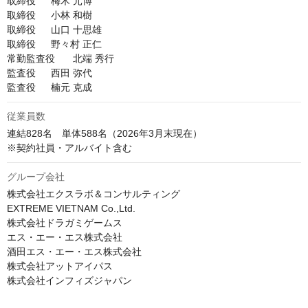
取締役	梅木 元博

取締役	小林 和樹

取締役	山口 十思雄

取締役	野々村 正仁

常勤監査役	北端 秀行

監査役	西田 弥代

従業員数
連結828名　単体588名（2026年3⽉末現在）

※契約社員・アルバイト含む
グループ会社
株式会社エクスラボ＆コンサルティング

EXTREME VIETNAM Co.,Ltd.

株式会社ドラガミゲームス

エス・エー・エス株式会社

酒田エス・エー・エス株式会社

株式会社アットアイパス

株式会社インフィズジャパン