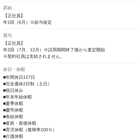
昇給
【正社員】

年1回（6月）※給与改定
賞与
【正社員】

年2回（7月、12月）※試用期間終了後から査定開始

※契約社員は支給されません。
休日・休暇
■年間休日127日

■完全週休2日制（土日）

■祝日休み

■年末年始休暇

■夏季休暇

■慶弔休暇

■有給休暇

■産前・産後休暇

■育児休暇（復帰率100％）

■介護休暇
