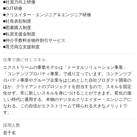
■社員力向上研修

■OJT研修

■クリエイター・エンジニア＆エンジニア研修

■社長表彰制度

■図書購入制度

■転居支援金制度

■仲介手数料全物件割引サービス

■育児両立支援制度
仕事で身に付くスキル
エクストリームの事業モデルは「トータルソリューション事業」
「コンテンツプロパティ事業」で成り立っています。コンテンツプ
ロパティ事業やグループ企業をはじめとした自社プロダクト開発の
ほか、クライアントのプロジェクトを担当するので、スキルを固定
化せず、常に新しいスキルを身につけることができます。変化の激
しい時代に通用する、本物のデジタルクリエイター・エンジニアに
なれる。この自信がエクストリームで得られる大きなメリットで
す。
採用人数
若干名