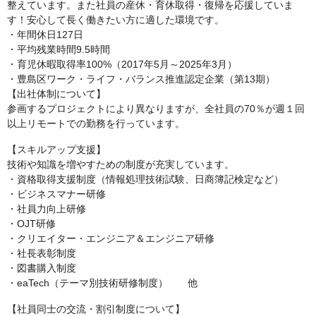
整えています。また社員の産休・育休取得・復帰を応援していま
す！安心して長く働きたい方に適した環境です。
・年間休日127日
・平均残業時間9.5時間
・育児休暇取得率100%（2017年5月～2025年3月）
・豊島区ワーク・ライフ・バランス推進認定企業（第13期）
【出社体制について】
参画するプロジェクトにより異なりますが、全社員の70％が週１回
以上リモートでの勤務を行っています。
【スキルアップ支援】
技術や知識を増やすための制度が充実しています。
・資格取得支援制度（情報処理技術試験、日商簿記検定など）
・ビジネスマナー研修
・社員力向上研修
・OJT研修
・クリエイター・エンジニア＆エンジニア研修
・社長表彰制度
・図書購入制度
・eaTech（テーマ別技術研修制度） 他
【社員同士の交流・割引制度について】