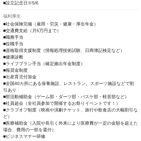
■設立記念日※5/6
福利厚生
■社会保険完備（雇用・労災・健康・厚生年金）

■交通費支給（月5万円まで）

■職務手当

■役職手当

■資格取得支援制度（情報処理技術試験、日商簿記検定など）

■健康診断

■ライフプラン手当（確定拠出年金制度）

■報奨金制度

■出産育児付加金

■全国40カ所にある保養施設、レストラン、スポーツ施設などで割
引あり

■部活動補助金（ゲーム部・ダーツ部・バスケ部・軽音部など）

■社員超会（全社員参加で開催するお祭りイベントです！）

■クラブオフ制度（映画や演劇チケット、旅行や飲食店の大幅割引な
ど）

■医療補助金（入院や長引く外来により医療費が一定の金額を超えた
場合、費用の一部を還付）

■ビジネスマナー研修
