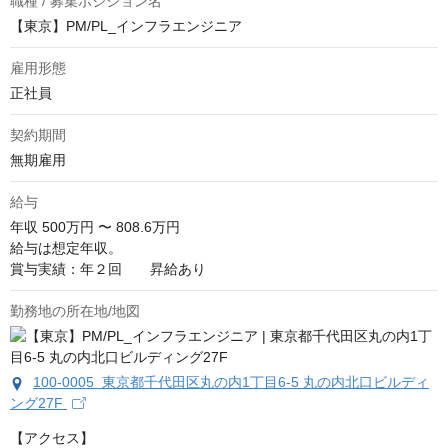
職種 / 募集ポジション名
【東京】PM/PL_インフラエンジニア
雇用形態
正社員
契約期間
無期雇用
給与
年収
500万円 〜 808.6万円
給与は想定年収。

賞与実績：年２回　　昇給あり
勤務地の所在地/地図
100-0005 東京都千代田区丸の内1丁目6-5 丸の内北口ビルディ
ング27F
【アクセス】
