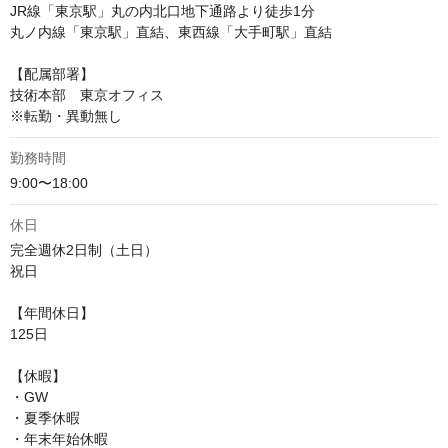
JR線「東京駅」丸の内北口地下通路より徒歩1分

丸ノ内線「東京駅」直結、東西線「大手町駅」直結

【配属部署】

技術本部　東京オフィス

※転勤・異動無し
勤務時間
9:00〜18:00
休日
完全週休2日制（土日）

祝日

【年間休日】

125日

【休暇】

・GW

・夏季休暇

・年末年始休暇
