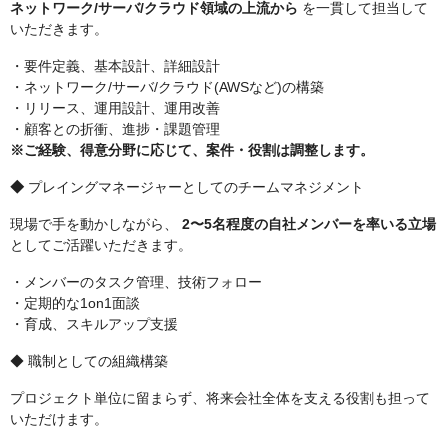
ネットワーク/サーバ/クラウド領域の上流から
を一貫して担当して
いただきます。
・要件定義、基本設計、詳細設計
・ネットワーク/サーバ/クラウド(AWSなど)の構築
・リリース、運用設計、運用改善
・顧客との折衝、進捗・課題管理
※ご経験、得意分野に応じて、案件・役割は調整します。
◆
プレイングマネージャーとしてのチームマネジメント
現場で手を動かしながら、
2〜5名程度の自社メンバーを率いる立場
としてご活躍いただきます。
・メンバーのタスク管理、技術フォロー
・定期的な1on1面談
・育成、スキルアップ支援
◆ 職制としての組織構築
プロジェクト単位に留まらず、将来会社全体を支える役割も担って
いただけます。