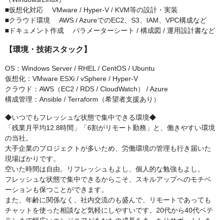
■仮想化対応 VMware / Hyper-V / KVM等の設計・実装
■クラウド環境 AWS / AzureでのEC2、S3、IAM、VPC構成など
■ドキュメント作成 パラメーターシート / 構成図 / 運用設計書など
【環境・技術スタック】
OS：Windows Server / RHEL / CentOS / Ubuntu
仮想化：VMware ESXi / vSphere / Hyper-V
クラウド：AWS（EC2 / RDS / CloudWatch） / Azure
構成管理：Ansible / Terraform（希望者支援あり）
◆いつでもフレッシュな状態で集中できる環境◆
「残業月平均12.8時間」「6割がリモート勤務」と、働きやすい環境
の当社。
大手企業のプロジェクトが多いため、労働環境の管理も行き届いた
現場ばかりです。
空いた時間は自由。リフレッシュもよし、個人的な勉強もよし。
フレッシュな状態で集中できるからこそ、スキルアップへのモチベ
ーションも保つことができます。
また、年齢に関係なく、社内交流のも盛んで、リモートであっても
チャットを使った相談など気軽にしやすいです。20代から40代ベテ