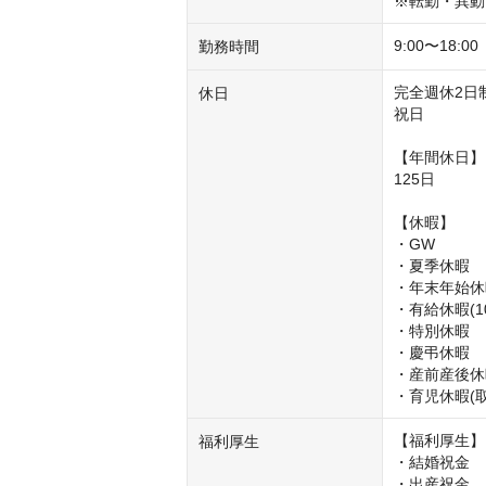
※転勤・異動
9:00〜18:00
勤務時間
完全週休2日
休日
祝日

【年間休日】

125日

【休暇】

・GW

・夏季休暇

・年末年始休
・有給休暇(1
・特別休暇

・慶弔休暇

・産前産後休
・育児休暇(
【福利厚生】

福利厚生
・結婚祝金

・出産祝金
