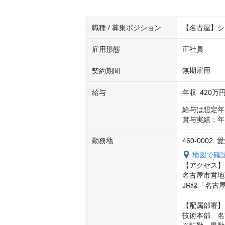
職種 / 募集ポジション
【名古屋】シ
雇用形態
正社員
無期雇用
契約期間
給与
年収
420万円
給与は想定年
賞与実績：年
勤務地
460-000
地図で確
【アクセス】

名古屋市営地
JR線「名古屋
【配属部署】

技術本部　名