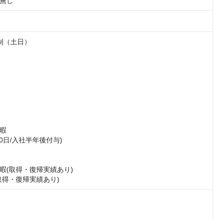
無し
制（土日）

暇

0日/入社半年後付与)

暇(取得・復帰実績あり)

取得・復帰実績あり)