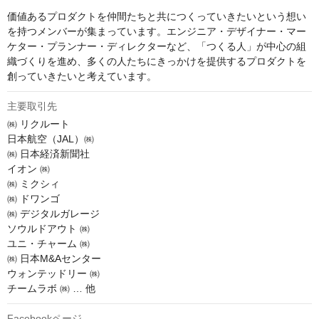
価値あるプロダクトを仲間たちと共につくっていきたいという想い
を持つメンバーが集まっています。エンジニア・デザイナー・マー
ケター・プランナー・ディレクターなど、「つくる人」が中心の組
織づくりを進め、多くの人たちにきっかけを提供するプロダクトを
創っていきたいと考えています。
主要取引先
㈱ リクルート

日本航空（JAL）㈱

㈱ 日本経済新聞社

イオン ㈱

㈱ ミクシィ

㈱ ドワンゴ

㈱ デジタルガレージ

ソウルドアウト ㈱

ユニ・チャーム ㈱

㈱ 日本M&Aセンター

ウォンテッドリー ㈱

チームラボ ㈱ … 他
Facebookページ