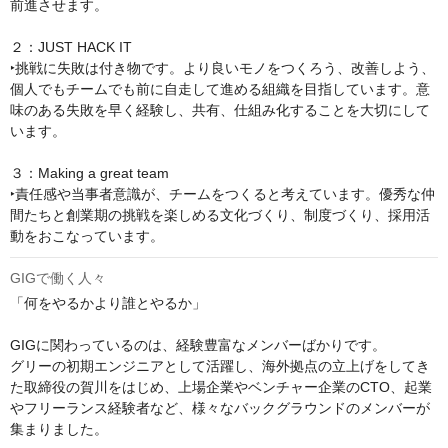
前進させます。

２：JUST HACK IT

‣挑戦に失敗は付き物です。より良いモノをつくろう、改善しよう、
個人でもチームでも前に自走して進める組織を目指しています。意
味のある失敗を早く経験し、共有、仕組み化することを大切にして
います。

３：Making a great team

‣責任感や当事者意識が、チームをつくると考えています。優秀な仲
間たちと創業期の挑戦を楽しめる文化づくり、制度づくり、採用活
動をおこなっています。
GIGで働く人々
「何をやるかより誰とやるか」

GIGに関わっているのは、経験豊富なメンバーばかりです。

グリーの初期エンジニアとして活躍し、海外拠点の立上げをしてき
た取締役の賀川をはじめ、上場企業やベンチャー企業のCTO、起業
やフリーランス経験者など、様々なバックグラウンドのメンバーが
集まりました。
