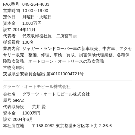
FAX番号	045-264-4633

営業時間	10:00～19:00

定休日	月曜日・火曜日

資本金	1,000万円

設立	2014年11月

代表者	代表取締役社長　二所宮尚志

従業員数	100名

業務内容	ジャガー・ランドローバー車の新車販売、中古車、アクセ
サリー販売、整備、修理、車検、買取、損害保険代理業務、各種保
険取次業務、オートローン・オートリースの取次業務

古物商届出	

茨城県公安委員会届出 第401010004721号
グラーツ・オートモビール株式会社
会社名	グラーツ・オートモビール株式会社

屋号	GRAZ

代表取締役	荒井 賢

資本金	1000万円

設立	2004年6月

本社所在地	〒158-0082 東京都世田谷区等々力 2-36-6
