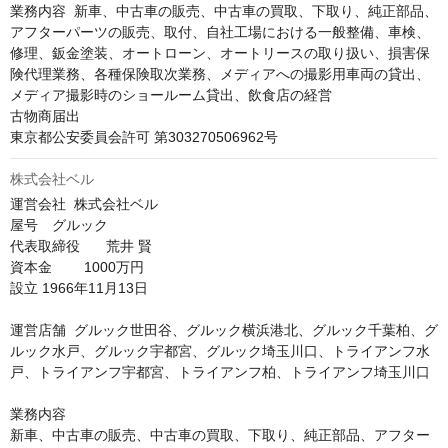
業務内容	新車、中古車の販売、中古車の買取、下取り、純正部品、
アフターパーツの販売、取付、自社工場における一般整備、車検、
修理、鈑金塗装、オートローン、オートリースの取り扱い、損害保
険代理業務、各種保険取次業務、メディアへの撮影用車両の貸出、
メディア撮影時のショールーム貸出、飲食店の経営

古物商届出	

東京都公安委員会許可 第303270506962号
株式会社ベル
運営会社	株式会社ベル

屋号　グルック

代表取締役	荒井 賢

資本金 　　1000万円

設立	1966年11月13日

運営店舗	グルック世田谷、グルック横浜港北、グルック千葉柏、グ
ルック水戸、グルック宇都宮、グルック埼玉川口、トライアンフ水
戸、トライアンフ宇都宮、トライアンフ柏、トライアンフ埼玉川口

業務内容	

新車、中古車の販売、中古車の買取、下取り、純正部品、アフター