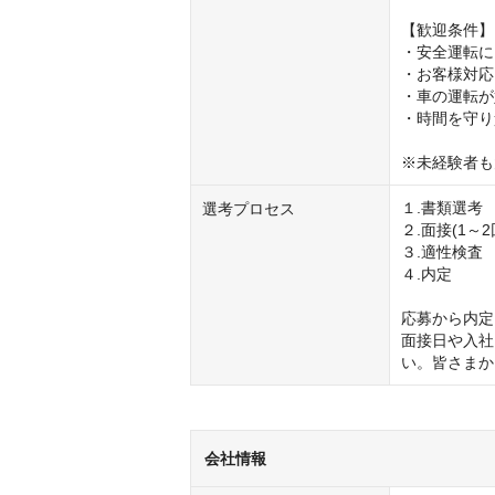
【歓迎条件】

・安全運転に
・お客様対応
・車の運転が
・時間を守り
※未経験者も
１.書類選考

選考プロセス
２.面接(1～
３.適性検査

４.内定

応募から内定
面接日や入社
い。皆さまか
会社情報