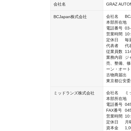
会社名
GRAZ AUTO
会社名	BCJapan株式会社

BCJapan株式会社
本部所在地	東京都世田谷区玉川台1-9-5

電話番号	03-5717-6511

営業時間	10:00～18:00

定休日	毎週火曜日・水曜日

代表者	代表取締役社長　荒井 賢

従業員数	114名

業務内容	ジャガー・ランドローバー車の新車販売、中古車、アクセサリー販
売、整備、修
ーン・オート
古物商届出	

東京都公安委員会
会社名	ミッドランズ株式会社

ミッドランズ株式会社
本部所在地	〒220-0012 神奈川県横浜市西区みなとみらい4-8-1

電話番号	045-264-4600

FAX番号	045-264-4633

営業時間	10:00～19:00

定休日	月曜日・火曜日

資本金	1,000万円
