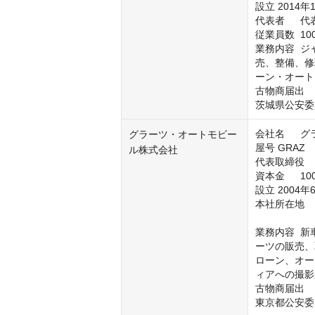
設立	2014年11月

代表者	代表取締役社長　二所宮尚志

従業員数	100名

業務内容	ジャガー・ランドローバー車の新車販売、中古車、アクセサリー販
売、整備、修
ーン・オート
古物商届出	

茨城県公安委員
会社名	グラーツ・オートモビール株式会社

グラーツ・オートモビー
屋号	GRAZ

ル株式会社
代表取締役	荒井 賢

資本金	1000万円

設立	2004年6月

本社所在地	〒158-0082 東京都世田谷区等々力 2-36-6

業務内容	新車、中古車の販売、中古車の買取、下取り、純正部品、アフターパ
ーツの販売、
ローン、オー
ィアへの撮影
古物商届出	

東京都公安委員