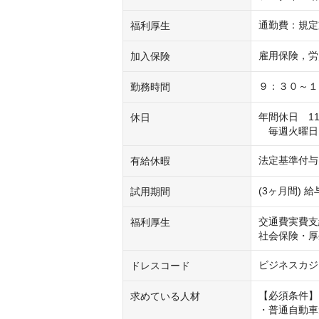
通勤費：規定
福利厚生
雇用保険，労
加入保険
９：３０～１
勤務時間
年間休日　11
休日
　毎週火曜日
法定基準付与
有給休暇
(3ヶ月間)
試用期間
交通費実費支
福利厚生
社会保険・厚
ビジネスカジ
ドレスコード
【必須条件】

求めている人材
・普通自動車免