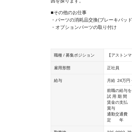
因を探ります。
■その他のお仕事
・パーツの消耗品交換(ブレーキパッド
・オプションパーツの取り付け
職種 / 募集ポジション
【アストンマ
雇用形態
正社員
給与
月給
24万円 
前職の給与を
試 用 期 間
賃金の支払　
賞与　　　　
通勤交通費　
定　　年　　