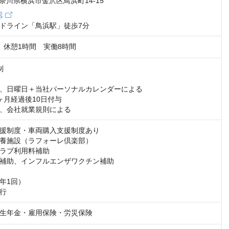
2 神奈川県横浜市金沢区鳥浜町14-15
認
ドライン「鳥浜駅」徒歩7分
:30　休憩1時間　実働8時間




、日曜日＋当社パーソナルカレンダーによる

月経過後10日付与

、会社就業規則による
援制度・車両購入支援制度あり

養施設（ラフォーレ倶楽部）

ラブ利用料補助

補助、インフルエンザワクチン補助

年1回）

行
生年金・雇用保険・労災保険