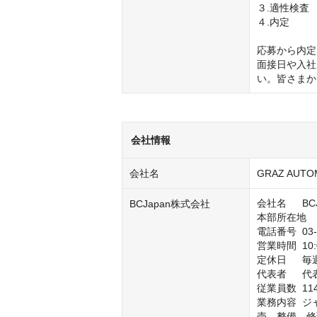
３.適性検査

４.内定

応募から内定
面接日や入社
い。皆さまか
会社情報
会社名
GRAZ AUTO
会社名	BCJapan株式会社

BCJapan株式会社
本部所在地	東京都世田谷区玉川台1-9-5

電話番号	03-5717-6511

営業時間	10:00～18:00

定休日	毎週火曜日・水曜日

代表者	代表取締役社長　荒井 賢

従業員数	114名

業務内容	ジャガー・ランドローバー車の新車販売、中古車、アクセサリー販
売、整備、修