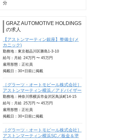
分
GRAZ AUTOMOTIVE HOLDINGS
の求人
【アストンマーティン銀座】整備士(メ
カニック)
勤務地：東京都品川区勝島1-3-10
給与：
月給
24万円 〜 45万円
雇用形態：正社員
掲載日：
30+日
前に掲載
［グラーツ・オートモビール株式会社］
アストンマーティン横浜／アドバイザー
勤務地：神奈川県横浜市金沢区鳥浜町14-15
給与：
月給
25万円 〜 45万円
雇用形態：正社員
掲載日：
30+日
前に掲載
［グラーツ・オートモビール株式会社］
アストンマーティン横浜SC／板金＆塗