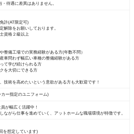
 給与・待遇に差異はありません。
許(AT限定可)

定解除をお願いしております。

士資格２級以上

や整備工場での実務経験がある方(年数不問）

産車問わず幅広い車種の整備経験がある方

って学び続けられる方

クを大切にできる方

、技術を高めたいという意欲がある方も大歓迎です！
ーカー指定のユニフォーム)
社員が幅広く活躍中！

しながら仕事を進めていく、アットホームな職場環境が特徴です。
2回を想定しています)
