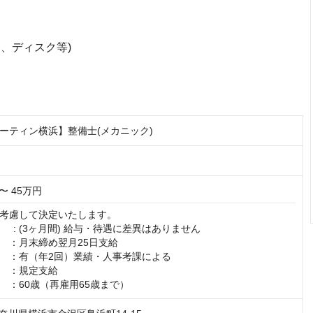
、ディスク等)
ーティン横浜】整備士(メカニック)
〜 45万円
考慮して決定いたします。

　 　 : (3ヶ月間) 給与・待遇に差異はありません

　：月末締め翌月25日支給

　：有（年2回）業績・人事考課による

　：規定支給

　：60歳（再雇用65歳まで）