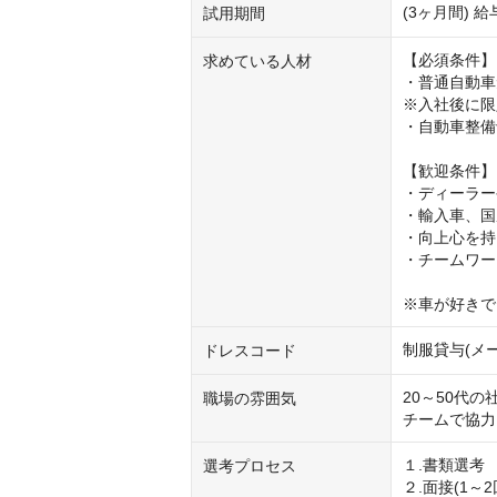
(3ヶ月間)
試用期間
【必須条件】

求めている人材
・普通自動車免
※入社後に限
・自動車整備
【歓迎条件】

・ディーラー
・輸入車、国
・向上心を持
・チームワー
※車が好きで
制服貸与(メ
ドレスコード
20～50代の
職場の雰囲気
チームで協力
１.書類選考

選考プロセス
２.面接(1～