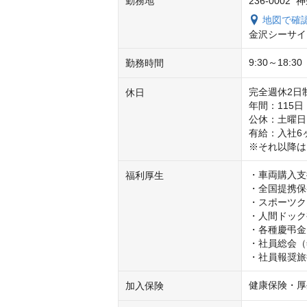
勤務地
236-000
地図で確
金沢シーサイ
9:30～18
勤務時間
完全週休2日制
休日
年間：115日　
公休：土曜日
有給：入社6ヶ
※それ以降は
・車両購入支
福利厚生
・全国提携保
・スポーツク
・人間ドック
・各種慶弔金

・社員総会（
・社員報奨旅
健康保険・厚
加入保険