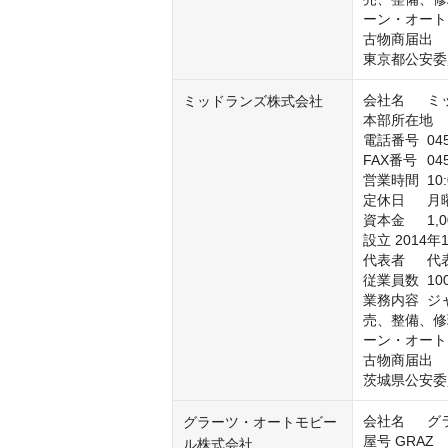
ーン・オート
古物商届出	

東京都公安委員会
会社名	ミッドランズ株式会社

ミッドランズ株式会社
本部所在地	〒220-0012 神奈川県横浜市西区みなとみらい4-8-1

電話番号	045-264-4600

FAX番号	045-264-4633

営業時間	10:00～19:00

定休日	月曜日・火曜日

資本金	1,000万円

設立	2014年11月

代表者	代表取締役社長　二所宮尚志

従業員数	100名

業務内容	ジャガー・ランドローバー車の新車販売、中古車、アクセサリー販
売、整備、修
ーン・オート
古物商届出	

茨城県公安委員
会社名	グラーツ・オートモビール株式会社

グラーツ・オートモビー
屋号	GRAZ

ル株式会社