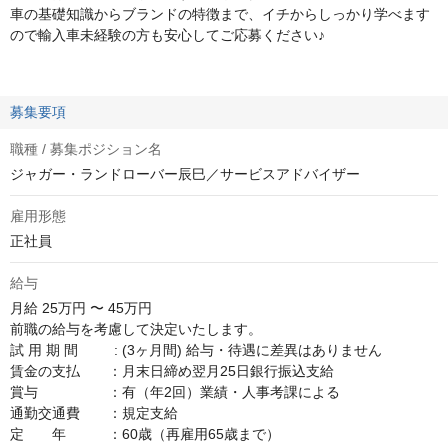
車の基礎知識からブランドの特徴まで、イチからしっかり学べます
ので輸入車未経験の方も安心してご応募ください♪
募集要項
職種 / 募集ポジション名
ジャガー・ランドローバー辰巳／サービスアドバイザー
雇用形態
正社員
給与
月給
25万円 〜 45万円
前職の給与を考慮して決定いたします。

試 用 期 間　 　 : (3ヶ月間) 給与・待遇に差異はありません

賃金の支払　　：月末日締め翌月25日銀行振込支給

賞与　　　　　：有（年2回）業績・人事考課による

通勤交通費　　：規定支給

定　　年　　　：60歳（再雇用65歳まで）