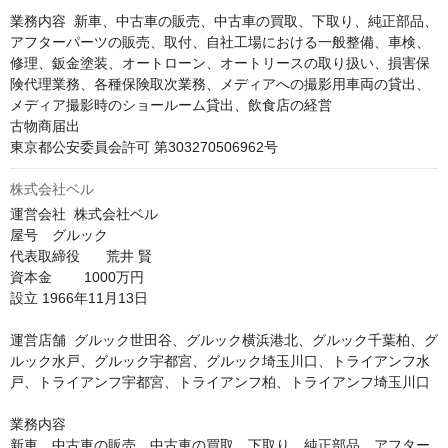
業務内容	新車、中古車の販売、中古車の買取、下取り、純正部品、
アフターパーツの販売、取付、自社工場における一般整備、車検、
修理、鈑金塗装、オートローン、オートリースの取り扱い、損害保
険代理業務、各種保険取次業務、メディアへの撮影用車両の貸出、
メディア撮影時のショールーム貸出、飲食店の経営

古物商届出	

東京都公安委員会許可 第303270506962号
株式会社ベル
運営会社	株式会社ベル

屋号　グルック

代表取締役	荒井 賢

資本金 　　1000万円

設立	1966年11月13日

運営店舗	グルック世田谷、グルック横浜港北、グルック千葉柏、グ
ルック水戸、グルック宇都宮、グルック埼玉川口、トライアンフ水
戸、トライアンフ宇都宮、トライアンフ柏、トライアンフ埼玉川口

業務内容	

新車、中古車の販売、中古車の買取、下取り、純正部品、アフター