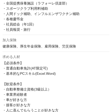
・全国提携保養施設（ラフォーレ倶楽部）

・スポーツクラブ利用料補助

・人間ドック補助、インフルエンザワクチン補助

・各種慶弔金

・社員総会（年1回）

・社員報奨・旅行
加入保険
健康保険、厚生年金保険、雇用保険、労災保険
求める人材
【必須条件】

・普通自動車免許(AT限定可)

・基本的なPCスキル(Excel.Word)

【歓迎条件】

・自動車整備士資格(3級以上）

・車業界経験者

・車が好きな方

・接客が好きな方

・人に喜んでもらうことが好きな方
