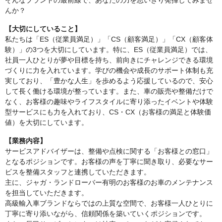
そんなブランドの最前線で、あなたの力を思いきり発揮してみませ
んか？
【大切にしていること】
私たちは「ES（従業員満足）」「CS（顧客満足）」「CX（顧客体
験）」の3つを大切にしています。特に、ES（従業員満足）では、
社員一人ひとりが夢や目標を持ち、前向きにチャレンジできる環境
づくりに力を入れています。学びの機会や成長のサポート体制も充
実しており、「豊かな人生」を歩めるよう応援しているので、安心
して長く働ける環境が整っています。また、車の販売や整備だけで
なく、お客様の趣味やライフスタイルに寄り添ったイベントや体験
型サービスにも力を入れており、CS・CX（お客様の満足と体験価
値）を大切にしています。
【業務内容】
サービスアドバイザーは、整備や点検に関する「お客様との窓口」
となるポジションです。お客様の声を丁寧に聞き取り、必要なサー
ビスを整備スタッフと連携していただきます。
主に、ジャガ・ランドローバー有明のお客様のお車のメンテナンス
を担当していただきます。
高級輸入車ブランドならではの上質な空間で、お客様一人ひとりに
丁寧に寄り添いながら、信頼関係を築いていくポジションです。