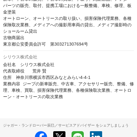
パーツの販売、取付、提携工場における一般整備、車検、修理、板
金塗装

オートローン、オートリースの取り扱い、損害保険代理業務、各種
保険取次業務、メディアへの撮影用車両の貸出、メディア撮影時の
ショールーム貸出

古物商届出	

東京都公安委員会許可　第303271307694号
シリウス株式会社
会社名　シリウス株式会社

代表取締役	荒井 賢

住所　神奈川県横浜市西区みなとみらい4-4-1

業務内容	ジープの新車販売、中古車、アクセサリー販売、整備、修
理、車検、買取、損害保険代理業務、各種保険取次業務、オートロ
ーン・オートリースの取次業務
ジャガー・ランドローバー辰巳／サービスアドバイザー をシェアしましょう