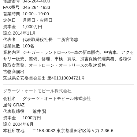
電話番号	045-264-4600

FAX番号	045-264-4633

営業時間	10:00～19:00

定休日	月曜日・火曜日

資本金	1,000万円

設立	2014年11月

代表者	代表取締役社長　二所宮尚志

従業員数	100名

業務内容	ジャガー・ランドローバー車の新車販売、中古車、アクセ
サリー販売、整備、修理、車検、買取、損害保険代理業務、各種保
険取次業務、オートローン・オートリースの取次業務

古物商届出	

茨城県公安委員会届出 第401010004721号
グラーツ・オートモビール株式会社
会社名	グラーツ・オートモビール株式会社

屋号	GRAZ

代表取締役	荒井 賢

資本金	1000万円

設立	2004年6月

本社所在地	〒158-0082 東京都世田谷区等々力 2-36-6
