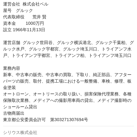
運営会社	株式会社ベル

屋号　グルック

代表取締役	荒井 賢

資本金 　　1000万円

設立	1966年11月13日

運営店舗	グルック世田谷、グルック横浜港北、グルック千葉柏、グ
ルック水戸、グルック宇都宮、グルック埼玉川口、トライアンフ水
戸、トライアンフ宇都宮、トライアンフ柏、トライアンフ埼玉川口

業務内容	

新車、中古車の販売、中古車の買取、下取り、純正部品、アフター
パーツの販売、取付、提携工場における一般整備、車検、修理、板
金塗装

オートローン、オートリースの取り扱い、損害保険代理業務、各種
保険取次業務、メディアへの撮影用車両の貸出、メディア撮影時の
ショールーム貸出

古物商届出	

東京都公安委員会許可　第303271307694号
シリウス株式会社