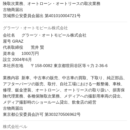
険取次業務、オートローン・オートリースの取次業務

古物商届出	

茨城県公安委員会届出 第401010004721号
グラーツ・オートモビール株式会社
会社名	グラーツ・オートモビール株式会社

屋号	GRAZ

代表取締役	荒井 賢

資本金	1000万円

設立	2004年6月

本社所在地	〒158-0082 東京都世田谷区等々力 2-36-6

業務内容	新車、中古車の販売、中古車の買取、下取り、純正部品、
アフターパーツの販売、取付、自社工場における一般整備、車検、
修理、鈑金塗装、オートローン、オートリースの取り扱い、損害保
険代理業務、各種保険取次業務、メディアへの撮影用車両の貸出、
メディア撮影時のショールーム貸出、飲食店の経営

古物商届出	

東京都公安委員会許可 第303270506962号
株式会社ベル