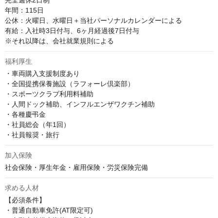
完全週休2日制

年間：115日　

公休：火曜日、水曜日＋当社パーソナルカレンダーによる

有給：入社時3日付与、6ヶ月経過後7日付与

※それ以降は、会社就業規則による
福利厚生
・車両購入支援制度あり

・全国提携保養施設（ラフォーレ倶楽部）

・スポーツクラブ利用料補助

・人間ドック補助、インフルエンザワクチン補助

・各種慶弔金

・社員総会（年1回）

・社員報奨・旅行
加入保険
社会保険・厚生年金・雇用保険・労災保険完備
求める人材
【必須条件】

・普通自動車免許(AT限定可)
