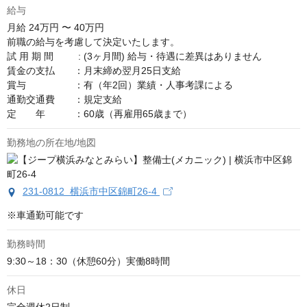
給与
月給
24万円 〜 40万円
前職の給与を考慮して決定いたします。

試 用 期 間　 　 : (3ヶ月間) 給与・待遇に差異はありません

賃金の支払　　：月末締め翌月25日支給

賞与　　　　　：有（年2回）業績・人事考課による

通勤交通費　　：規定支給

定　　年　　　：60歳（再雇用65歳まで）
勤務地の所在地/地図
231-0812 横浜市中区錦町26-4
※車通勤可能です
勤務時間
9:30～18：30（休憩60分）実働8時間
休日