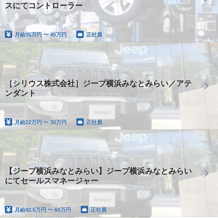
スにてコントローラー
月給
35万円 〜 45万円
正社員
［シリウス株式会社］ジープ横浜みなとみらい／アテ
ンダント
月給
22万円 〜 30万円
正社員
【ジープ横浜みなとみらい】ジープ横浜みなとみらい
にてセールスマネージャー
月給
42.5万円 〜 60万円
正社員