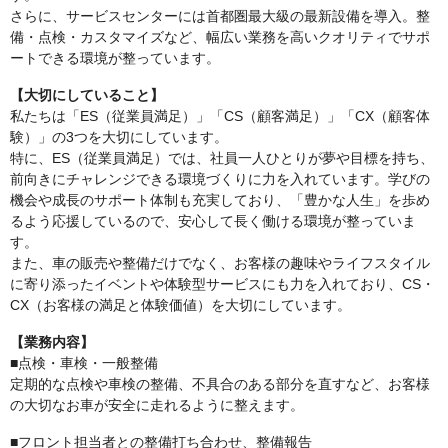
さらに、サービスセンターには首都圏最大級の最新設備を導入。整
備・点検・カスタマイズなど、幅広い業務を高いクオリティでサポ
ートできる環境が整っています。
【大切にしていること】
私たちは「ES（従業員満足）」「CS（顧客満足）」「CX（顧客体
験）」の3つを大切にしています。
特に、ES（従業員満足）では、社員一人ひとりが夢や目標を持ち、
前向きにチャレンジできる環境づくりに力を入れています。学びの
機会や成長のサポート体制も充実しており、「豊かな人生」を歩め
るよう応援しているので、安心して長く働ける環境が整っていま
す。
また、車の販売や整備だけでなく、お客様の趣味やライフスタイル
に寄り添ったイベントや体験型サービスにも力を入れており、CS・
CX（お客様の満足と体験価値）を大切にしています。
【業務内容】
■点検・車検・一般整備
定期的な点検や車検の整備、不具合のある部分を直すなど、お客様
の大切なお車が安全に走れるように整えます。
■フロント担当者との整備打ち合わせ、整備報告