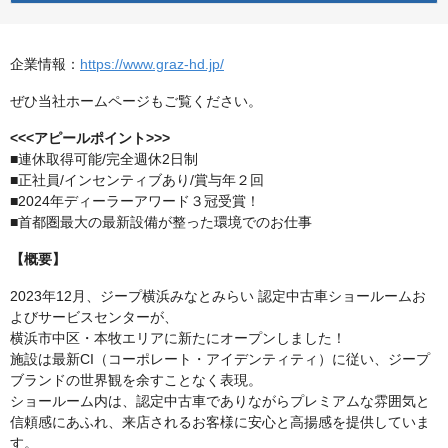
企業情報：
https://www.graz-hd.jp/
ぜひ当社ホームページもご覧ください。
<<<アピールポイント>>>
■連休取得可能/完全週休2日制
■正社員/インセンティブあり/賞与年２回
■2024年ディーラーアワード３冠受賞！
■首都圏最大の最新設備が整った環境でのお仕事
【概要】
2023年12月、ジープ横浜みなとみらい 認定中古車ショールームお
よびサービスセンターが、
横浜市中区・本牧エリアに新たにオープンしました！
施設は最新CI（コーポレート・アイデンティティ）に従い、ジープ
ブランドの世界観を余すことなく表現。
ショールーム内は、認定中古車でありながらプレミアムな雰囲気と
信頼感にあふれ、来店されるお客様に安心と高揚感を提供していま
す。