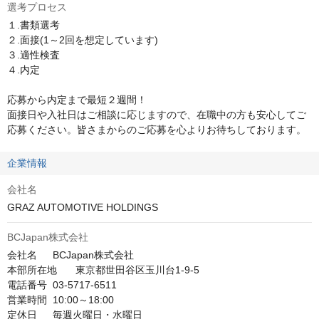
選考プロセス
１.書類選考

２.面接(1～2回を想定しています)

３.適性検査

４.内定

応募から内定まで最短２週間！

面接日や入社日はご相談に応じますので、在職中の方も安心してご
応募ください。皆さまからのご応募を心よりお待ちしております。
企業情報
会社名
GRAZ AUTOMOTIVE HOLDINGS
BCJapan株式会社
会社名	BCJapan株式会社

本部所在地	東京都世田谷区玉川台1-9-5

電話番号	03-5717-6511

営業時間	10:00～18:00

定休日	毎週火曜日・水曜日
