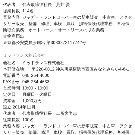
代表者	代表取締役社長　荒井 賢

従業員数	114名

業務内容	ジャガー・ランドローバー車の新車販売、中古車、アクセ
サリー販売、整備、修理、車検、買取、損害保険代理業務、各種保
険取次業務、オートローン・オートリースの取次業務

古物商届出	

東京都公安委員会届出 第3033272117742号
ミッドランズ株式会社
会社名	ミッドランズ株式会社

本部所在地	〒220-0012 神奈川県横浜市西区みなとみらい4-8-1

電話番号	045-264-4600

FAX番号	045-264-4633

営業時間	10:00～19:00

定休日	月曜日・火曜日

資本金	1,000万円

設立	2014年11月

代表者	代表取締役社長　二所宮尚志

従業員数	100名

業務内容	ジャガー・ランドローバー車の新車販売、中古車、アクセ
サリー販売、整備、修理、車検、買取、損害保険代理業務、各種保