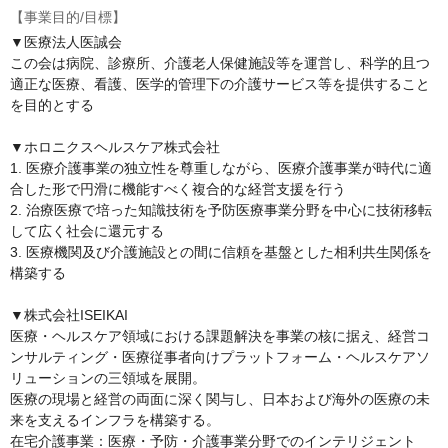
【事業目的/目標】
▼医療法人医誠会

この会は病院、診療所、介護老人保健施設等を運営し、科学的且つ
適正な医療、看護、医学的管理下の介護サービス等を提供すること
を目的とする

▼ホロニクスヘルスケア株式会社

1. 医療介護事業の独立性を尊重しながら、医療介護事業が時代に適
合した形で円滑に機能すべく複合的な経営支援を行う

2. 治療医療で培った知識技術を予防医療事業分野を中心に技術移転
して広く社会に還元する

3. 医療機関及び介護施設との間に信頼を基盤とした相利共生関係を
構築する

▼株式会社ISEIKAI

医療・ヘルスケア領域における課題解決を事業の核に据え、経営コ
ンサルティング・医療従事者向けプラットフォーム・ヘルスケアソ
リューションの三領域を展開。

医療の現場と経営の両面に深く関与し、日本および海外の医療の未
来を支えるインフラを構築する。

在宅介護事業：医療・予防・介護事業分野でのインテリジェント