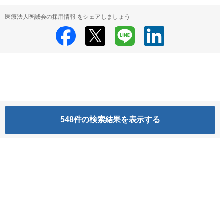
医療法人医誠会の採用情報 をシェアしましょう
548
件の検索結果を表示する
医療法人医誠会
医療法人医誠会 の採用情報
HRMOS利用基本規約
プライバシーポリシー
Powered by