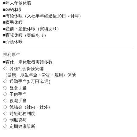
■年末年始休暇

■GW休暇

■有給休暇（入社半年経過後10日～付与）

■慶弔休暇

■産前・産後休暇（実績あり）

■育児休暇（実績あり）

■介護休暇
福利厚生
■育休、産休取得実績多数

◇ 各種社会保険完備

（健康・厚生年金・労災・雇用）保険

◇ 通勤手当(5万円迄/月)

◇ 昼食手当

◇ 子供手当

◇ 役職手当

◇ 勉強会（社内・社外）

◇ 時短勤務制度

◇ 制服貸与

◇ 定期健康診断
