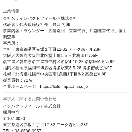
企業情報
会社名：インパクトフィールド株式会社

代表者：代表取締役社長　野口 将和

事業内容：ラウンダー、店舗巡回、営業代行、店舗運営代行、覆面
調査等

事業所：

本社／東京都港区赤坂１丁目12-32 アーク森ビル23F 

大阪／大阪府大阪市北区堂山町1-5 三共梅田ビル5F

名古屋／愛知県名古屋市中村区名駅4-10-25 名駅IMAIビル9F

福岡／福岡県福岡市博多区博多駅東2-5-28 博多偕成ビル9F

札幌／北海道札幌市中央区南1条西1丁目8-2 高桑ビル8F

従業員数：71名

企業ホームページ：https://field.impact-h.co.jp
本求人に関するお問い合わせ
インパクトフィールド株式会社

採用担当

〒107-6023

東京都港区赤坂１丁目12-32 アーク森ビル23F

TEL：03-6636-0957
