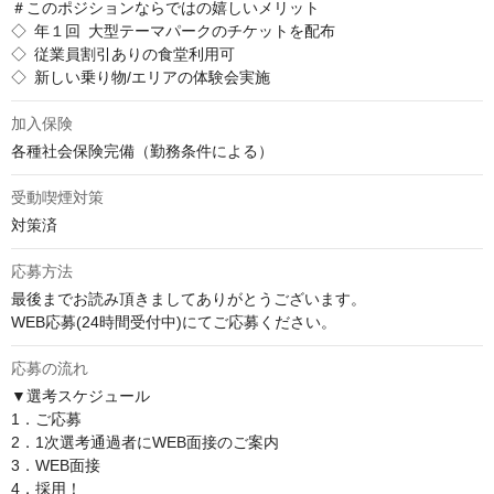
＃このポジションならではの嬉しいメリット

◇ 年１回 大型テーマパークのチケットを配布

◇ 従業員割引ありの食堂利用可

◇ 新しい乗り物/エリアの体験会実施
加入保険
各種社会保険完備（勤務条件による）
受動喫煙対策
対策済
応募方法
最後までお読み頂きましてありがとうございます。

WEB応募(24時間受付中)にてご応募ください。
応募の流れ
▼選考スケジュール

1．ご応募

2．1次選考通過者にWEB面接のご案内

3．WEB面接

4．採用！