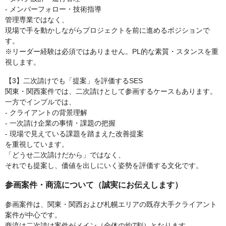
- メンバーフォロー・技術指導
管理専業ではなく、
現場で手を動かしながらプロジェクトを前に進めるポジションで
す。
※リーダー経験は必須ではありません。PL的な素質・スタンスを重
視します。
【3】二次請けでも「提案」を評価するSES
関東・関西案件では、二次請けとして参画するケースもあります。
一方でインプルでは、
- クライアントの背景理解
- 一次請け企業の事情・課題の把握
- 現場で見えている課題を踏まえた改善提案
を重視しています。
「どうせ二次請けだから」ではなく、
それでも提案し、価値を出しにいく姿勢を評価する文化です。
参画案件・商流について（誠実にお伝えします）
参画案件は、関東・関西および札幌エリアの既存大手クライアント
案件が中心です。
商流は二次請け案件がメイン（全体の約7割）となります。