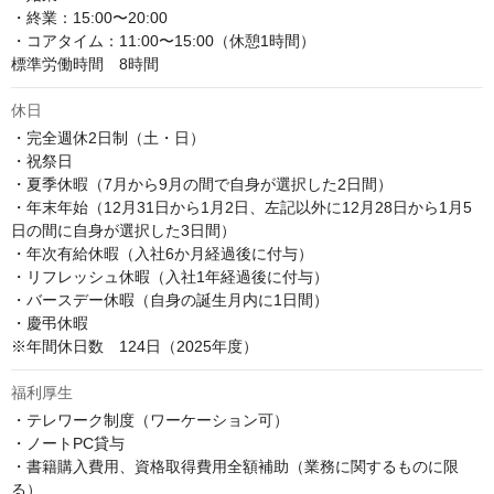
・終業：15:00〜20:00 

・コアタイム：11:00〜15:00（休憩1時間）

標準労働時間　8時間
休日
・完全週休2日制（土・日） 

・祝祭日 

・夏季休暇（7月から9月の間で自身が選択した2日間） 

・年末年始（12月31日から1月2日、左記以外に12月28日から1月5
日の間に自身が選択した3日間） 

・年次有給休暇（入社6か月経過後に付与） 

・リフレッシュ休暇（入社1年経過後に付与） 

・バースデー休暇（自身の誕生月内に1日間） 

・慶弔休暇 

※年間休日数　124日（2025年度）
福利厚生
・テレワーク制度（ワーケーション可）

・ノートPC貸与

・書籍購入費用、資格取得費用全額補助（業務に関するものに限
る）
