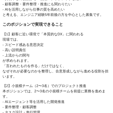
- 顧客調整・要件整理・推進にも関わりたい
- AIを活用しながら仕事の質を高めたい
と考える、エンジニア経験5年前後の方を中心とした募集です。
このポジションで実現できること
【1】顧客に近い環境で「本質的なDX」に関われる
現場では、
- スピード感ある意思決定
- 高い説明責任
- 上流からの関与
が求められます。
「言われたものを作る」だけではなく、
なぜそれが必要なのかを整理し、合意形成しながら進める役割を担
います。
【2】小規模チーム（2〜3名）でのプロジェクト推進
本ポジションでは、2〜3名の小規模チームを前提に業務を進めま
す。
- AIエージェント等を活用した開発推進
- 要件整理・顧客調整
- タスク設計・進行管理