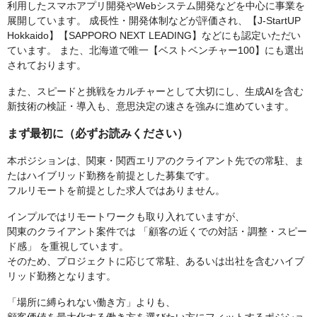
利用したスマホアプリ開発やWebシステム開発などを中心に事業を
展開しています。 成長性・開発体制などが評価され、【J-StartUP
Hokkaido】【SAPPORO NEXT LEADING】などにも認定いただい
ています。 また、北海道で唯一【ベストベンチャー100】にも選出
されております。
また、スピードと挑戦をカルチャーとして大切にし、生成AIを含む
新技術の検証・導入も、意思決定の速さを強みに進めています。
まず最初に（必ずお読みください）
本ポジションは、関東・関西エリアのクライアント先での常駐、ま
たはハイブリッド勤務を前提とした募集です。
フルリモートを前提とした求人ではありません。
インプルではリモートワークも取り入れていますが、
関東のクライアント案件では 「顧客の近くでの対話・調整・スピー
ド感」 を重視しています。
そのため、プロジェクトに応じて常駐、あるいは出社を含むハイブ
リッド勤務となります。
「場所に縛られない働き方」よりも、
顧客価値を最大化する働き方を選びたい方にフィットするポジショ