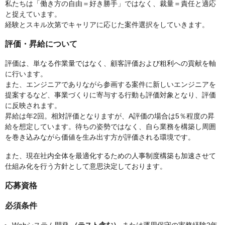
私たちは「働き方の自由＝好き勝手」ではなく、裁量＝責任と適応
と捉えています。
経験とスキル次第でキャリアに応じた案件選択をしていきます。
評価・昇給について
評価は、単なる作業量ではなく、顧客評価および粗利への貢献を軸
に行います。
また、エンジニアでありながら参画する案件に新しいエンジニアを
提案するなど、事業づくりに寄与する行動も評価対象となり、評価
に反映されます。
昇給は年2回。相対評価となりますが、A評価の場合は5％程度の昇
給を想定しています。待ちの姿勢ではなく、自ら業務を構築し周囲
を巻き込みながら価値を生み出す方が評価される環境です。
また、現在社内全体を最適化するための人事制度構築も加速させて
仕組み化を行う方針として意思決定しております。
応募資格
必須条件
Webシステム開発
（テスト含む）
または運用保守の実務経験2年