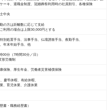
ケーキ、退職金制度、冠婚葬祭利用時の社員割引、各種保険
士中央
勤の方は距離数に応じて支給

ご利用の場合は上限30,000円とする
特別処置手当、法事手当、仏壇誘致手当、夜勤手当、

、年末年始手当、他
7時00分（7時間30分／日）

変形労働制
康保険、厚生年金、労働者災害補償保険
休、慶弔休暇、有給休暇、

業、育児休業、介護休業
歴書・職務経歴書）
