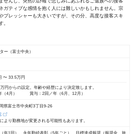
ませんし、突然の訃報で悲しみにあふれるご遺族への接客
ネガティブな感情を抱く人には難しいかもしれません。宗
やプレッシャーも大きいですが、その分、高度な接客スキ
す。
ター（富士中央）
円 〜 33.5万円
0万円からの設定。年齢や経歴により決定致します。

年（4月）　　　賞与：2回／年（6月、12月）
 静岡県富士市中央町3丁目9-26
認
により勤務地が変更される可能性もあります。
（年1回）、永年勤続表彰（5年ごと）、目標達成報奨（報奨金、旅