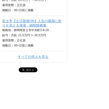
給与：
月給
24.5万円 〜 33.5万円
雇用形態：正社員
掲載日：
30+日
前に掲載
富士市【土日面接OK】人生の最期に彩
りを添える湯灌・納棺師募集
勤務地：静岡県富士市中央町3-9-26
給与：
月給
21.5万円 〜 30.5万円
雇用形態：正社員
掲載日：
30+日
前に掲載
すべての求人を見る