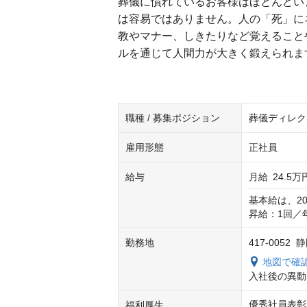
葬儀に慣れているお客様はほとんどい
は容易ではありません。人の「死」に
教やマナー、しきたりなど覚えること
ルを通じて人間力が大きく鍛えられま
職種 / 募集ポジション
葬儀ディレク
雇用形態
正社員
給与
月給
24.5万
基本給は、2
昇給：1回／
勤務地
417-0052
地図で確
入社後の異動
優秀社員表彰
福利厚生