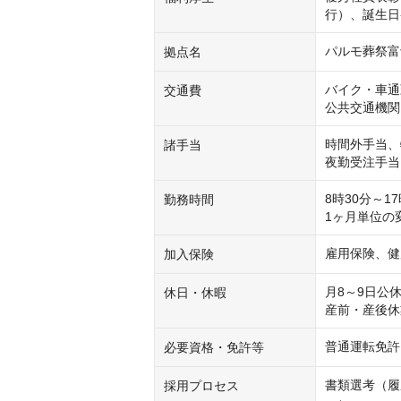
行）、誕生日
パルモ葬祭富
拠点名
バイク・車通
交通費
公共交通機関
時間外手当、
諸手当
夜勤受注手当
8時30分～1
勤務時間
1ヶ月単位の
雇用保険、健
加入保険
月8～9日公
休日・休暇
産前・産後休
普通運転免許
必要資格・免許等
書類選考（履
採用プロセス