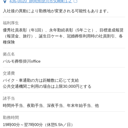
436-0020 静岡県掛川市矢崎町1-2
入社後の異動により勤務地が変更される可能性もあります。
福利厚生
優秀社員表彰（年1回）、永年勤続表彰（5年ごと）、目標達成報奨
（報奨金、旅行）、誕生日ケーキ、冠婚葬祭利用時の社員割引、各
種保険
拠点名
パルモ葬祭掛川office
交通費
バイク・車通勤の方は距離数に応じて支給

公共交通機関ご利用の場合は上限30,000円とする
諸手当
時間外手当、夜勤手当、深夜手当、年末年始手当、他
勤務時間
19時00分～翌7時00分（休憩5.5h／日）
