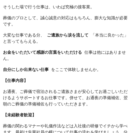
そうした場で行う仕事は、いわば究極の接客業。
葬儀のプロとして、誠心誠意の対応はもちろん、膨大な知識が必要
です。
大変な仕事である分、
ご遺族から涙を流して
「本当に良かった」
と言ってもらえる。
お金をいただいて感謝の言葉をいただける
仕事は他にはありませ
ん。
自分にしか出来ない仕事
をここで体験しませんか。
【仕事内容】
お通夜、ご葬儀で宿泊されるご遺族さまが安心してお過ごしいただ
けるようサポートするお仕事です。併せて、お通夜の準備補佐、翌
朝のご葬儀の準備補佐も行っていただきます。
【未経験者歓迎】
葬儀の関わるマナーや礼儀作法などは入社後の研修でイチから学べ
ます。最初は先輩社員の横について仕事の流れを学びましょう。分