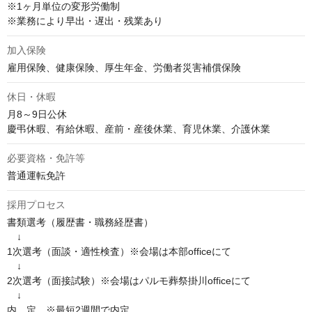
※1ヶ月単位の変形労働制

※業務により早出・遅出・残業あり
加入保険
雇用保険、健康保険、厚生年金、労働者災害補償保険
休日・休暇
月8～9日公休

慶弔休暇、有給休暇、産前・産後休業、育児休業、介護休業
必要資格・免許等
普通運転免許
採用プロセス
書類選考（履歴書・職務経歴書）

　↓

1次選考（面談・適性検査）※会場は本部officeにて

　↓

2次選考（面接試験）※会場はパルモ葬祭掛川officeにて

　↓

内　定　※最短2週間で内定