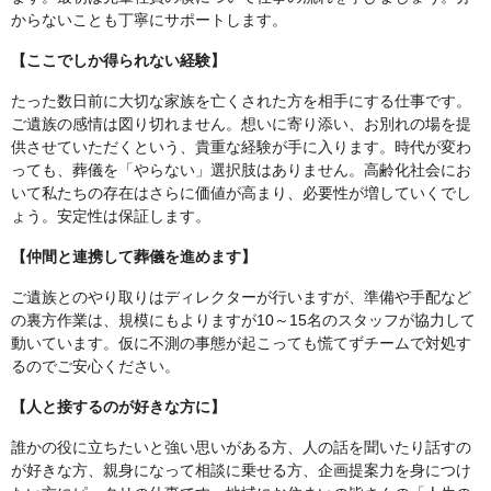
からないことも丁寧にサポートします。
【ここでしか得られない経験】
たった数日前に大切な家族を亡くされた方を相手にする仕事です。
ご遺族の感情は図り切れません。想いに寄り添い、お別れの場を提
供させていただくという、貴重な経験が手に入ります。時代が変わ
っても、葬儀を「やらない」選択肢はありません。高齢化社会にお
いて私たちの存在はさらに価値が高まり、必要性が増していくでし
ょう。安定性は保証します。
【仲間と連携して葬儀を進めます】
ご遺族とのやり取りはディレクターが行いますが、準備や手配など
の裏方作業は、規模にもよりますが10～15名のスタッフが協力して
動いています。仮に不測の事態が起こっても慌てずチームで対処す
るのでご安心ください。
【人と接するのが好きな方に】
誰かの役に立ちたいと強い思いがある方、人の話を聞いたり話すの
が好きな方、親身になって相談に乗せる方、企画提案力を身につけ