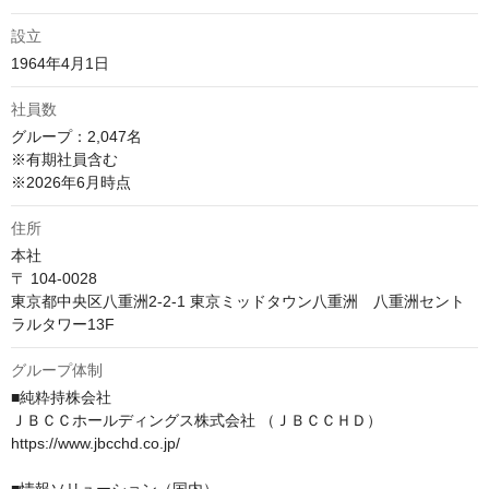
設立
1964年4月1日
社員数
グループ：2,047名

※有期社員含む

※2026年6月時点
住所
本社

〒 104-0028

東京都中央区八重洲2-2-1 東京ミッドタウン八重洲　八重洲セント
ラルタワー13F
グループ体制
■純粋持株会社

ＪＢＣＣホールディングス株式会社 （ＪＢＣＣＨＤ） 

https://www.jbcchd.co.jp/
