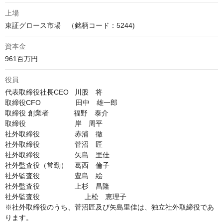
上場
東証グロース市場　（銘柄コード：5244)
資本金
961百万円
役員
代表取締役社長CEO   川股　将

取締役CFO　　　　　田中　雄一郎

取締役 創業者　　　  福野　泰介

取締役　　　　　　　岸　周平

社外取締役　　　　　赤浦　徹

社外取締役　　　　　菅沼　匠

社外取締役　　　　　矢島　里佳

社外監査役（常勤）　葛西　倫子

社外監査役　　　　　豊島　絵

社外監査役　　　　　上杉　昌隆

社外監査役	　　　　  上松　恵理子

※社外取締役のうち、菅沼匠及び矢島里佳は、独立社外取締役であ
ります。