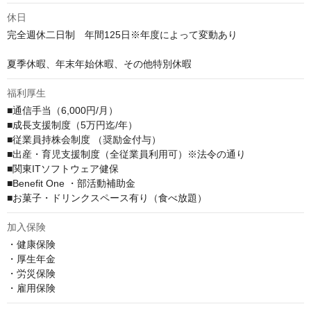
休日
完全週休二日制　年間125日※年度によって変動あり

夏季休暇、年末年始休暇、その他特別休暇
福利厚生
■通信手当（6,000円/月）

■成長支援制度（5万円迄/年）

■従業員持株会制度 （奨励金付与）

■出産・育児支援制度（全従業員利用可）※法令の通り

■関東ITソフトウェア健保

■Benefit One ・部活動補助金

■お菓子・ドリンクスペース有り（食べ放題）
加入保険
・健康保険

・厚生年金

・労災保険

・雇用保険