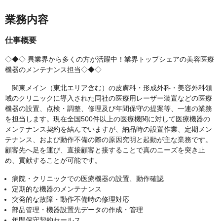
業務内容
仕事概要
◇◆◇ 異業界から多くの方が活躍中！業界トップシェアの美容医療
機器のメンテナンス担当◇◆◇
関東メイン（東北エリア含む）の皮膚科・形成外科・美容外科領
域のクリニックに導入された同社の医療用レーザー装置などの医療
機器の設置、点検・調整、修理及び年間保守の提案等、一連の業務
を担当します。現在全国500件以上の医療機関に対して医療機器の
メンテナンス契約を結んでいますが、納品時の設置作業、定期メン
テナンス、および動作不備の際の原因究明と起動が主な業務です。
顧客先へ足を運び、直接顧客と接することで真のニーズを突き止
め、貢献することが可能です。
病院・クリニックでの医療機器の設置、動作確認
定期的な機器のメンテナンス
突発的な故障・動作不備時の修理対応
部品管理・機器設置先データの作成・管理
年間保守契約セールス