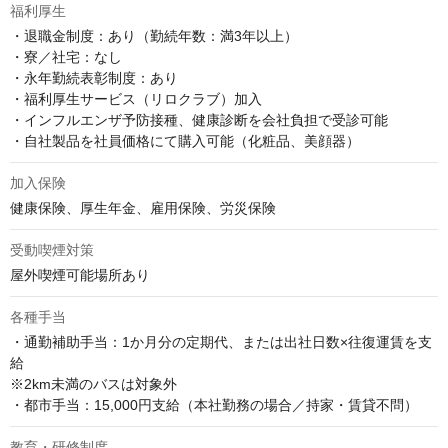
福利厚生
・退職金制度：あり（勤続年数：満3年以上）

・寮／社宅：なし

・永年勤続表彰制度：あり

・福利厚生サービス（リロクラブ）加入

・インフルエンザ予防接種、健康診断を会社負担で受診可能

・自社製品を社員価格にて購入可能（化粧品、美顔器）
加入保険
健康保険、厚生年金、雇用保険、労災保険
受動喫煙対策
屋外喫煙可能場所あり
各種手当
・通勤補助手当：1か月分の定期代、または出社日数×往復運賃を支
給

※2km未満のバスは対象外

・都市手当：15,000円支給（本社勤務の場合／持家・賃貸不問）
教育・研修制度