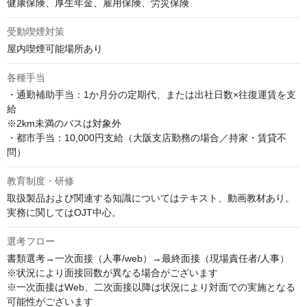
健康保険、厚生年金、雇用保険、労災保険
受動喫煙対策
屋内喫煙可能場所あり
各種手当
・通勤補助手当：1か月分の定期代、または出社日数×往復運賃を支
給

※2km未満のバスは対象外

・都市手当：10,000円支給（大阪支店勤務の場合／持家・賃貸不
問）
教育制度・研修
取扱製品および関連する知識についてはテキスト、動画教材あり。

実務に関してはOJT中心。
選考フロー
書類選考→一次面接（人事/web）→最終面接（現場責任者/人事）

※状況により面接回数が異なる場合がございます

※一次面接はWeb、二次面接以降は状況により対面での実施となる
可能性がございます