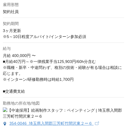
雇用形態
契約社員
契約期間
3ヶ月更新

※5～10日程度アルバイト/インターン参加必須
給与
月給
400,000円 〜
■月給40万円～※一律残業手当125,903円/60h分含む

※職種・新卒・中途問わず、格別の技術・経験が有る場合は相談に
応じます。

※インターン/研修勤務時は時給1,700円

■交通費支給
勤務地の所在地/地図
354-0046 埼玉県入間郡三芳町竹間沢東２ー６