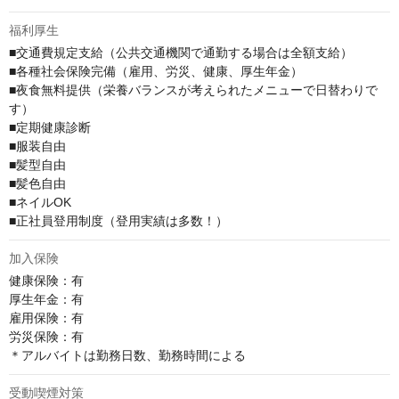
福利厚生
■交通費規定支給（公共交通機関で通勤する場合は全額支給）

■各種社会保険完備（雇用、労災、健康、厚生年金）

■夜食無料提供（栄養バランスが考えられたメニューで日替わりで
す）

■定期健康診断

■服装自由

■髪型自由

■髪色自由

■ネイルOK

■正社員登用制度（登用実績は多数！）
加入保険
健康保険：有

厚⽣年⾦：有

雇⽤保険：有

労災保険：有

＊アルバイトは勤務日数、勤務時間による
受動喫煙対策