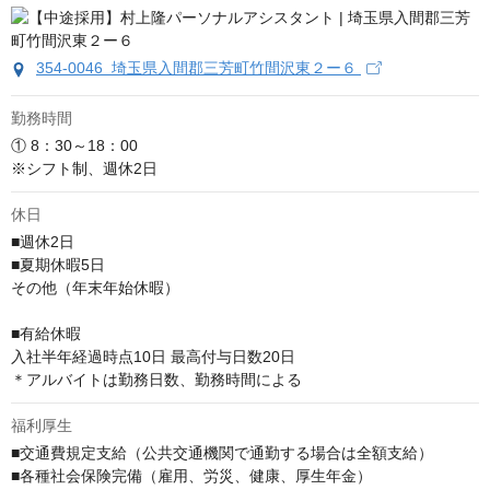
354-0046 埼玉県入間郡三芳町竹間沢東２ー６
勤務時間
① 8：30～18：00　

※シフト制、週休2日
休日
■週休2日

■夏期休暇5⽇

その他（年末年始休暇）

■有給休暇

⼊社半年経過時点10⽇ 最⾼付与⽇数20⽇

＊アルバイトは勤務日数、勤務時間による
福利厚生
■交通費規定支給（公共交通機関で通勤する場合は全額支給）

■各種社会保険完備（雇用、労災、健康、厚生年金）
