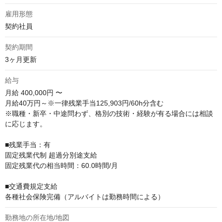
雇用形態
契約社員
契約期間
3ヶ月更新
給与
月給
400,000円 〜
月給40万円～※一律残業手当125,903円/60h分含む

※職種・新卒・中途問わず、格別の技術・経験が有る場合には相談
に応じます。

■残業⼿当：有

固定残業代制 超過分別途⽀給

固定残業代の相当時間：60.0時間/⽉

■交通費規定支給

各種社会保険完備（アルバイトは勤務時間による）
勤務地の所在地/地図