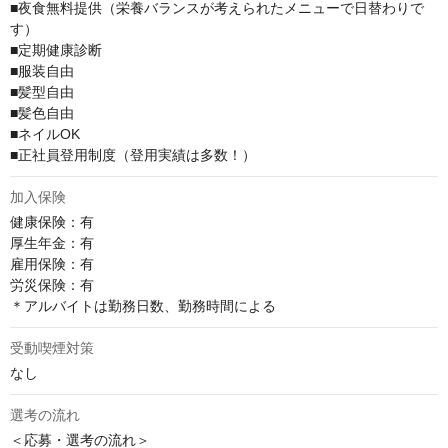
■夜食無料提供（栄養バランスが考えられたメニューで日替わりで
す）

■定期健康診断

■服装自由

■髪型自由

■髪色自由

■ネイルOK

■正社員登用制度（登用実績は多数！）
加入保険
健康保険：有

厚⽣年⾦：有

雇⽤保険：有

労災保険：有

＊アルバイトは勤務日数、勤務時間による
受動喫煙対策
なし
選考の流れ
＜応募・選考の流れ＞ 
