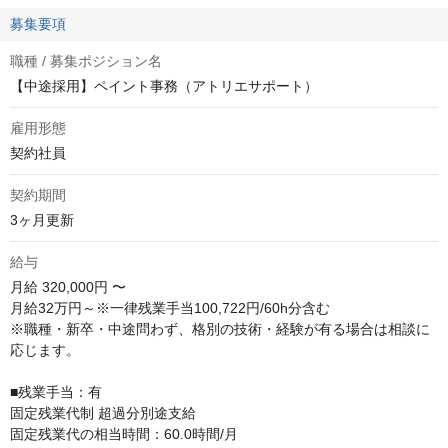
募集要項
職種 / 募集ポジション名
【中途採用】ペイント事務（アトリエサポート）
雇用形態
契約社員
契約期間
3ヶ月更新
給与
月給
320,000円 〜
月給32万円～※一律残業手当100,722円/60h分含む

※職種・新卒・中途問わず、格別の技術・経験が有る場合は相談に
応じます。

■残業⼿当：有

固定残業代制 超過分別途⽀給

固定残業代の相当時間：60.0時間/⽉
