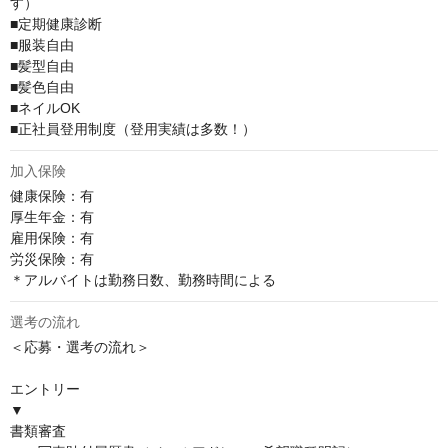
す）

■定期健康診断

■服装自由

■髪型自由

■髪色自由

■ネイルOK

■正社員登用制度（登用実績は多数！）
加入保険
健康保険：有

厚⽣年⾦：有

雇⽤保険：有

労災保険：有

＊アルバイトは勤務日数、勤務時間による
選考の流れ
＜応募・選考の流れ＞ 

エントリー

▼

書類審査
