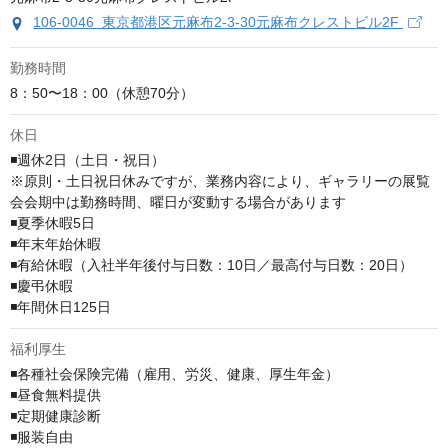
106-0046 東京都港区元麻布2-3-30元麻布クレストビル2F
勤務時間
8：50〜18：00（休憩70分）
休日
◾️週休2日（土日・祝日）

※原則・土日祝日休みですが、業務内容により、ギャラリーの展覧
会会期中は勤務時間、曜日が変動する場合があります

◾️夏季休暇5日

◾️年末年始休暇

◾️有給休暇（⼊社半年後付与日数：10⽇／最⾼付与⽇数：20⽇）

◾️慶弔休暇

◾️年間休日125日
福利厚生
◾️各種社会保険完備（雇用、労災、健康、厚生年金）

◾️昼食無料提供

◾️定期健康診断

◾️服装自由
