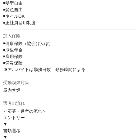
◾️髪型自由

◾️髪色自由

◾️ネイルOK

◾️正社員登用制度
加入保険
◾️健康保険（協会けんぽ）

◾️厚生年金

◾️雇用保険

◾️労災保険

※アルバイトは勤務日数、勤務時間による
受動喫煙対策
屋内禁煙
選考の流れ
＜応募・選考の流れ＞ 

エントリー

▼

書類選考

▼
