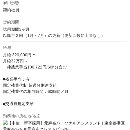
雇用形態
契約社員
契約期間
試用期間3ヶ月

以降年２回（1月・7月）の更新（更新回数に上限なし）
給与
月給
320,000円 〜
月給32万円～

一律残業手当100,722円/60h分含む

■残業⼿当：有

固定残業代制 超過分別途⽀給

固定残業代の相当時間：60時間／⽉

■交通費規定支給
勤務地の所在地/地図