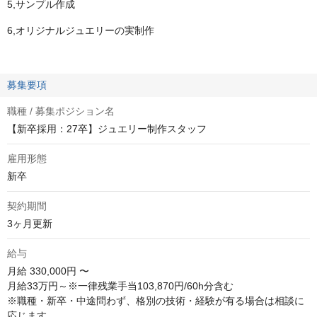
5,サンプル作成
6,オリジナルジュエリーの実制作
募集要項
職種 / 募集ポジション名
【新卒採用：27卒】ジュエリー制作スタッフ
雇用形態
新卒
契約期間
3ヶ月更新
給与
月給
330,000円 〜
月給33万円～※一律残業手当103,870円/60h分含む

※職種・新卒・中途問わず、格別の技術・経験が有る場合は相談に
応じます。
