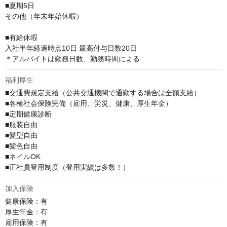
■夏期5⽇

その他（年末年始休暇）

■有給休暇

⼊社半年経過時点10⽇ 最⾼付与⽇数20⽇

＊アルバイトは勤務日数、勤務時間による
福利厚生
■交通費規定支給（公共交通機関で通勤する場合は全額支給）

■各種社会保険完備（雇用、労災、健康、厚生年金）

■定期健康診断

■服装自由

■髪型自由

■髪色自由

■ネイルOK

■正社員登用制度（登用実績は多数！）
加入保険
健康保険：有

厚⽣年⾦：有

雇⽤保険：有
