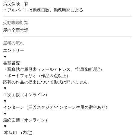
労災保険：有

＊アルバイトは勤務日数、勤務時間による
受動喫煙対策
屋内全面禁煙
選考の流れ
エントリー

▼

書類審査

・写真貼付履歴書（メールアドレス、希望職種明記）

・ポートフォリオ（作品３点以上）

応募の作品の提出について形式は問いません。

▼

１次面接（オンライン）

▼

インターン（三芳スタジオ/インターン生用の宿舎あり）

▼

最終面接（オンライン）

▼

 本採用　(内定)