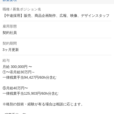
職種 / 募集ポジション名
【中途採用】販売、商品企画制作、広報、映像、デザインスタッフ
雇用形態
契約社員
契約期間
3ヶ月更新
給与
月給
300,000円 〜
①〜④月給30万円～

一律残業手当94,427円/60h分含む

⑤月給40万円〜

一律残業手当125,903円/60h分含む

※格別の技術・経験が有る場合は相談に応じます。
