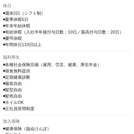
休日
◾️週休2日（シフト制）

◾️夏季休暇5日

◾️年末年始休暇

◾️有給休暇（⼊社半年後付与日数：10⽇／最⾼付与⽇数：20⽇）

◾️慶弔休暇

◾️年間休日110日以上
福利厚生
◾️各種社会保険完備（雇用、労災、健康、厚生年金）

◾️昼食無料提供

◾️定期健康診断

◾️服装自由

◾️髪型自由

◾️髪色自由

◾️ネイルOK

◾️正社員登用制度
加入保険
◾️健康保険（協会けんぽ）
