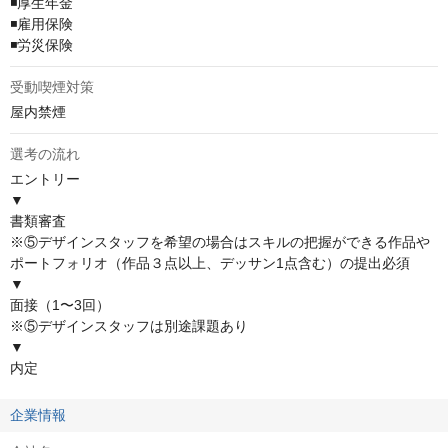
◾️厚生年金

◾️雇用保険

◾️労災保険
受動喫煙対策
屋内禁煙
選考の流れ
エントリー

▼

書類審査

※⑤デザインスタッフを希望の場合はスキルの把握ができる作品や
ポートフォリオ（作品３点以上、デッサン1点含む）の提出必須

▼

面接（1〜3回）

※⑤デザインスタッフは別途課題あり

▼

内定
企業情報