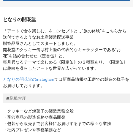
となりの開花堂
「アートで食を楽しむ」をコンセプトとし“旅の体験”をこちらから
送付できるようなお土産製造配送事業
贈答品屋さんとしてスタートしました。
開花堂のクッキー缶は村上隆の代表的なキャラクターである“お
花”を詰め合わせた《定番缶》と、
毎月異なるテーマで楽しめる《限定缶》の２種類あり、《限定缶》
は趣向を凝らしたアートな世界が広がっています。
となりの開花堂のinstaglam
では新商品情報や工房での製造の様子を
お届けしております。
◼️業務内容
・クッキーなど焼菓子の製造業務全般
・季節商品の製造業務や商品開発
・包装から販売までお客様にお届けするまでの様々な業務
・社内プレゼンや事務業務など