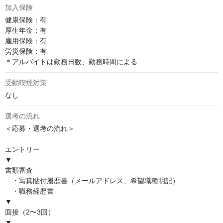
加入保険
健康保険：有

厚⽣年⾦：有

雇⽤保険：有

労災保険：有

＊アルバイトは勤務日数、勤務時間による
受動喫煙対策
なし
選考の流れ
＜応募・選考の流れ＞ 

エントリー

▼

書類審査

　・写真貼付履歴書（メールアドレス、希望職種明記）

　・職務経歴書

▼

面接（2〜3回）

▼
