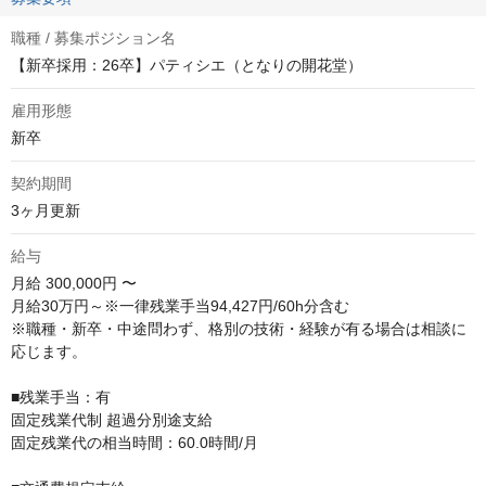
職種 / 募集ポジション名
【新卒採用：26卒】パティシエ（となりの開花堂）
雇用形態
新卒
契約期間
3ヶ月更新
給与
月給
300,000円 〜
月給30万円～※一律残業手当94,427円/60h分含む

※職種・新卒・中途問わず、格別の技術・経験が有る場合は相談に
応じます。

■残業⼿当：有

固定残業代制 超過分別途⽀給

固定残業代の相当時間：60.0時間/⽉
