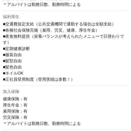
＊アルバイトは勤務日数、勤務時間による
福利厚生
■交通費規定支給（公共交通機関で通勤する場合は全額支給）

■各種社会保険完備（雇用、労災、健康、厚生年金）

■夜食無料提供（栄養バランスが考えられたメニューで日替わりで
す）

■定期健康診断

■服装自由

■髪型自由

■髪色自由

■ネイルOK

■正社員登用制度（登用実績は多数！）
加入保険
健康保険：有

厚⽣年⾦：有

雇⽤保険：有

労災保険：有

＊アルバイトは勤務日数、勤務時間による