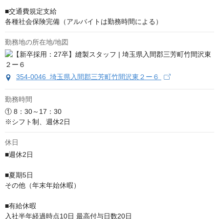
■交通費規定支給

各種社会保険完備（アルバイトは勤務時間による）
勤務地の所在地/地図
354-0046 埼玉県入間郡三芳町竹間沢東２ー６
勤務時間
① 8：30～17：30　

※シフト制、週休2日
休日
■週休2日

■夏期5⽇

その他（年末年始休暇）

■有給休暇

⼊社半年経過時点10⽇ 最⾼付与⽇数20⽇
