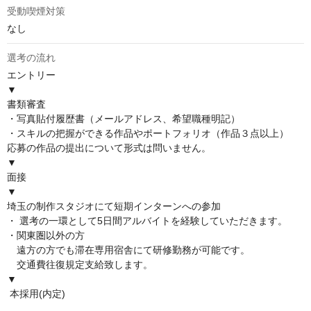
受動喫煙対策
なし
選考の流れ
エントリー

▼

書類審査

・写真貼付履歴書（メールアドレス、希望職種明記）

・スキルの把握ができる作品やポートフォリオ（作品３点以上）

応募の作品の提出について形式は問いません。

▼

面接

▼ 

埼玉の制作スタジオにて短期インターンへの参加

・ 選考の一環として5日間アルバイトを経験していただきます。

・関東圏以外の方

　遠方の方でも滞在専用宿舎にて研修勤務が可能です。

　交通費往復規定支給致します。

▼

 本採用(内定)