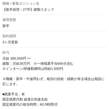
職種 / 募集ポジション名
【新卒採用：27卒】縫製スタッフ
雇用形態
新卒
契約期間
3ヶ月更新
給与
月給
380,000円 〜
縫製：月給38万円　※一律残業手当60h分含む

※インターン/研修勤務時は時給1,600円

※職種・新卒・中途問わず、格別の技術・経験が有る場合は相談に
応じます。

■残業⼿当：有

固定残業代制 超過分別途⽀給

固定残業代の相当時間：60.0時間/⽉
