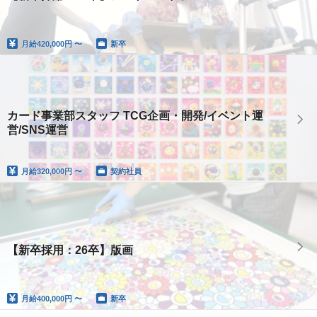
月給
420,000円 〜
新卒
カード事業部スタッフ TCG企画・開発/イベント運
営/SNS運営
月給
320,000円 〜
契約社員
【新卒採用：26卒】版画
月給
400,000円 〜
新卒