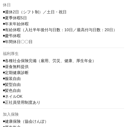
休日
◾️週休2日（シフト制）／土日・祝日

◾️夏季休暇5日

◾️年末年始休暇

◾️有給休暇（⼊社半年後付与日数：10⽇／最⾼付与⽇数：20⽇）

◾️慶弔休暇

◾️年間休日〇〇日
福利厚生
◾️各種社会保険完備（雇用、労災、健康、厚生年金）

◾️昼食無料提供

◾️定期健康診断

◾️服装自由

◾️髪型自由

◾️髪色自由

◾️ネイルOK

◾️正社員登用制度あり
加入保険
◾️健康保険（協会けんぽ）
