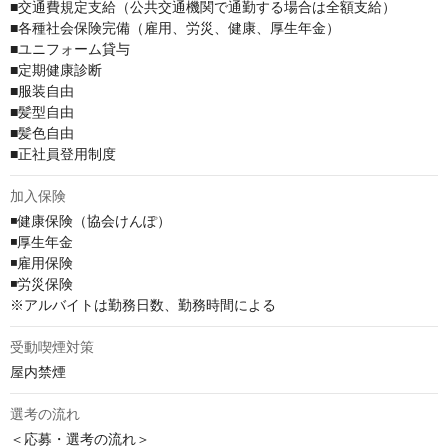
■交通費規定支給（公共交通機関で通勤する場合は全額支給）

■各種社会保険完備（雇用、労災、健康、厚生年金）

■ユニフォーム貸与

■定期健康診断

■服装自由

■髪型自由

■髪色自由

■正社員登用制度
加入保険
◾️健康保険（協会けんぽ）

◾️厚生年金

◾️雇用保険

◾️労災保険

※アルバイトは勤務日数、勤務時間による
受動喫煙対策
屋内禁煙
選考の流れ
＜応募・選考の流れ＞ 
