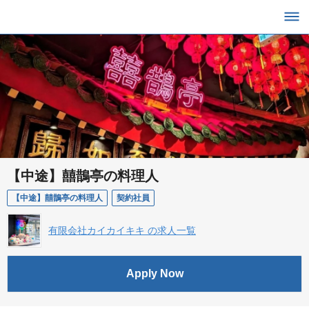
【中途】囍鵲亭の料理人
【中途】囍鵲亭の料理人
契約社員
有限会社カイカイキキ の求人一覧
Apply Now