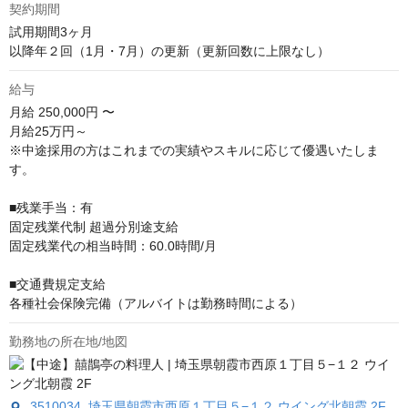
契約期間
試用期間3ヶ月

以降年２回（1月・7月）の更新（更新回数に上限なし）
給与
月給
250,000円 〜
月給25万円～

※中途採用の方はこれまでの実績やスキルに応じて優遇いたしま
す。

■残業⼿当：有

固定残業代制 超過分別途⽀給

固定残業代の相当時間：60.0時間/⽉

■交通費規定支給

各種社会保険完備（アルバイトは勤務時間による）
勤務地の所在地/地図
3510034 埼玉県朝霞市西原１丁目５−１２ ウイング北朝霞 2F