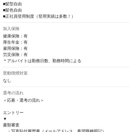
■髪型自由

■髪色自由

■正社員登用制度（登用実績は多数！）
加入保険
健康保険：有

厚⽣年⾦：有

雇⽤保険：有

労災保険：有

＊アルバイトは勤務日数、勤務時間による
受動喫煙対策
なし
選考の流れ
＜応募・選考の流れ＞ 

エントリー

▼

書類審査

　・写真貼付履歴書（メールアドレス、希望職種明記）
