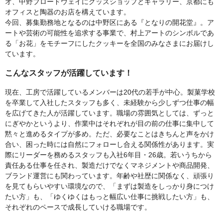
オ、中野ブロードウェイにグッズショップとギャラリー、京都にも
オフィスと陶器のお店を構えています。
今回、募集勤務地となるのは中野区にある『となりの開花堂』。ア
ートや芸術の可能性を追求する事業で、村上アートのシンボルであ
る「お花」をモチーフにしたクッキーを全国のみなさまにお届けし
ています。
こんなスタッフが活躍しています！
現在、工房で活躍しているメンバーは20代の若手が中心。製菓学校
を卒業して入社したスタッフも多く、未経験から少しずつ仕事の幅
を広げてきた人が活躍しています。職場の雰囲気としては、ずっと
にぎやかというより、作業中はそれぞれが目の前の仕事に集中して
黙々と進めるタイプが多め。ただ、必要なことはきちんと声をかけ
合い、困った時には自然にフォローし合える関係性があります。実
際にリーダーを務めるスタッフも入社6年目・26歳。若いうちから
責任ある仕事を任され、製造だけでなくマネジメントや商品開発、
ブランド運営にも関わっています。年齢や社歴に関係なく、頑張り
を見てもらいやすい環境なので、「まずは製造をしっかり身につけ
たい方」も、「ゆくゆくはもっと幅広い仕事に挑戦したい方」も、
それぞれのペースで成長していける職場です。