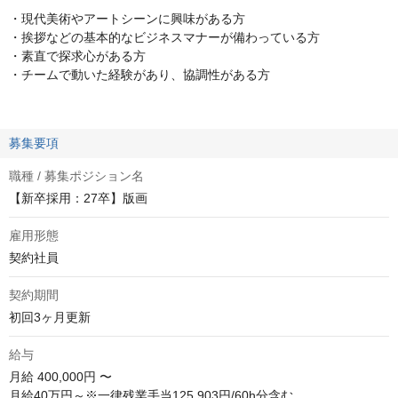
・現代美術やアートシーンに興味がある方
・挨拶などの基本的なビジネスマナーが備わっている方
・素直で探求心がある方
・チームで動いた経験があり、協調性がある方
募集要項
職種 / 募集ポジション名
【新卒採用：27卒】版画
雇用形態
契約社員
契約期間
初回3ヶ月更新
給与
月給
400,000円 〜
月給40万円～※一律残業手当125,903円/60h分含む
