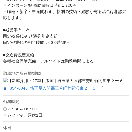
※インターン/研修勤務時は時給1,700円

※職種・新卒・中途問わず、格別の技術・経験が有る場合は相談に
応じます。

■残業⼿当：有

固定残業代制 超過分別途⽀給

固定残業代の相当時間：60.0時間/⽉

■交通費規定支給

各種社会保険完備（アルバイトは勤務時間による）
勤務地の所在地/地図
354-0046 埼玉県入間郡三芳町竹間沢東２ー６
勤務時間
① 8：30～18：00　

※シフト制、週休2日
休日