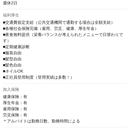
週休2日
福利厚生
■交通費規定支給（公共交通機関で通勤する場合は全額支給）

■各種社会保険完備（雇用、労災、健康、厚生年金）

■夜食無料提供（栄養バランスが考えられたメニューで日替わりで
す）

■定期健康診断

■服装自由

■髪型自由

■髪色自由

■ネイルOK

■正社員登用制度（登用実績は多数！）
加入保険
健康保険：有

厚⽣年⾦：有

雇⽤保険：有

労災保険：有

＊アルバイトは勤務日数、勤務時間による