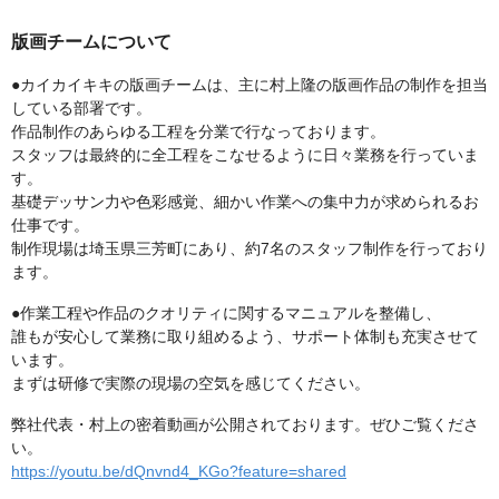
版画チームについて
●カイカイキキの版画チームは、主に村上隆の版画作品の制作を担当
している部署です。
作品制作のあらゆる工程を分業で行なっております。
スタッフは最終的に全工程をこなせるように日々業務を行っていま
す。
基礎デッサン力や色彩感覚、細かい作業への集中力が求められるお
仕事です。
制作現場は埼玉県三芳町にあり、約7名のスタッフ制作を行っており
ます。
●作業工程や作品のクオリティに関するマニュアルを整備し、
誰もが安心して業務に取り組めるよう、サポート体制も充実させて
います。
まずは研修で実際の現場の空気を感じてください。
弊社代表・村上の密着動画が公開されております。ぜひご覧くださ
い。
https://youtu.be/dQnvnd4_KGo?feature=shared