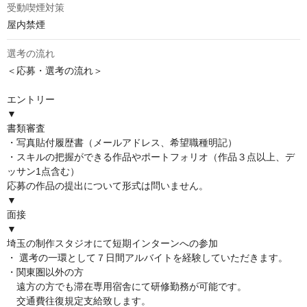
受動喫煙対策
屋内禁煙
選考の流れ
＜応募・選考の流れ＞ 

エントリー

▼

書類審査

・写真貼付履歴書（メールアドレス、希望職種明記）

・スキルの把握ができる作品やポートフォリオ（作品３点以上、デ
ッサン1点含む）

応募の作品の提出について形式は問いません。

▼

面接

▼ 

埼玉の制作スタジオにて短期インターンへの参加

・ 選考の一環として７日間アルバイトを経験していただきます。

・関東圏以外の方

　遠方の方でも滞在専用宿舎にて研修勤務が可能です。

　交通費往復規定支給致します。
