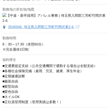
勤務地の所在地/地図
3540046 埼玉県入間郡三芳町竹間沢東2-6
勤務時間
8：30～17:30（休憩60分）

※完全週休2日制
福利厚生
■交通費規定支給（公共交通機関で通勤する場合は全額支給）

■各種社会保険完備（雇用、労災、健康、厚生年金）

■定期健康診断

■服装自由

■髪型自由

■髪色自由

■ネイルOK

■正社員登用制度（登用実績は多数！）