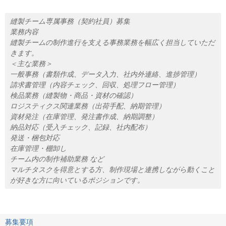
縫製チーム専属事務（契約社員）募集
業務内容
縫製チームの制作進行を支える事務業務を幅広く担当していただ
きます。
＜主な業務＞
一般事務（書類作成、データ入力、社内外連絡、進捗管理）
請求書管理（内容チェック、回収、処理フロー管理）
検品業務（縫製物・商品・資材の確認）
ロジスティクス関連業務（出荷手配、納期管理）
資材発注（在庫管理、発注書作成、納期調整）
納品対応（受入チェック、記録、社内配布）
発送・梱包対応
在庫管理・棚卸し
チーム内の制作補助業務 など
マルチタスクを得意とする方、制作現場と連携しながら動くこと
が好きな方に向いているポジションです。
募集要項