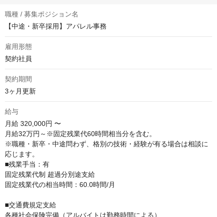
職種 / 募集ポジション名
【中途・新卒採用】アパレル事務
雇用形態
契約社員
契約期間
3ヶ月更新
給与
月給
320,000円 〜
月給32万円～※固定残業代60時間相当分を含む。

※職種・新卒・中途問わず、格別の技術・経験が有る場合は相談に
応じます。

■残業⼿当：有

固定残業代制 超過分別途⽀給

固定残業代の相当時間：60.0時間/⽉

■交通費規定支給

各種社会保険完備（アルバイトは勤務時間による）