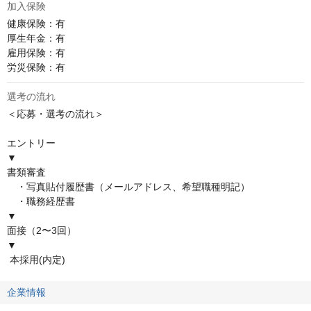
加入保険
健康保険：有

厚⽣年⾦：有

雇⽤保険：有

労災保険：有
選考の流れ
＜応募・選考の流れ＞ 

エントリー

▼

書類審査

　・写真貼付履歴書（メールアドレス、希望職種明記）

　・職務経歴書

▼

面接（2〜3回）

▼

 本採用(内定)
企業情報