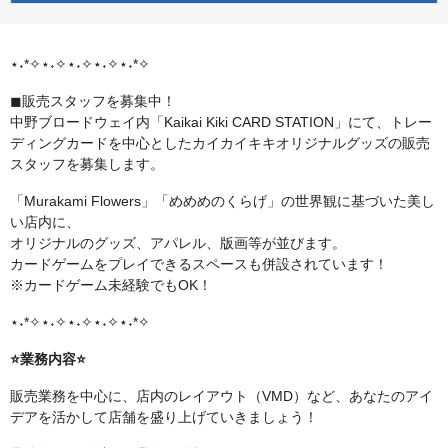
⋆˖*✧⋆˖✧⋆˖✧⋆˖✧⋆˖*✧
◼︎販売スタッフを募集中！
中野ブロードウェイ内「Kaikai Kiki CARD STATION」にて、トレー
ディングカードを中心としたカイカイキキオリジナルグッズの販売
スタッフを募集します。
「Murakami Flowers」「めめめのくらげ」の世界観に基づいた美し
い店内に、
オリジナルのグッズ、アパレル、版画等が並びます。
カードゲームをプレイできるスペースも併設されています！
※カードゲーム未経験でもOK！
⋆˖*✧⋆˖✧⋆˖✧⋆˖✧⋆˖*✧
⭐業務内容⭐
販売業務を中心に、店内のレイアウト（VMD）など、あなたのアイ
デアを活かして店舗を盛り上げていきましょう！