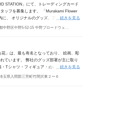
求めるスキル】 ・事務作業に支障のない程度
CARD STATION」にて、トレーディングカード
感をもって仕事に取り組める方 ・パワフルに
募集します。 「Murakami Flower
方 ・基本的な挨拶をはじめ、礼節など重んじ
続きを見る
内に、 オリジナルのグッズ、アパレル、版画
スも併設されています！ ※カードゲーム未経
東京都中野区中野5-52-15 中野ブロードウェイ3F
VMD）や、SNS運用、新規商品の開発もお
・整理整頓 ・商品在庫の管理 ・売上・業績管
育成・管理 【歓迎スキル・資格】 ・アパレ
イキキへ強い興味をお持ちの方 ＼下記経験
お花」は、最も有名となっており、 絵画、彫
きな方 ・美大出身の方 ・アパレルや接客
れています。 弊社のグッズ部署が主に取り
ィーを大事にされている方 ・英語力を活か
続きを見る
籍・Tシャツ・フィギュア・ぬいぐるみ・雑
カイカイキキの世界観が好きな方、ぜひご応
Cサイト、カイカイキキオフィシャルショップ
埼玉県入間郡三芳町竹間沢東２ー６
 購入した商品を心待ちにしているお客様へ、丁
目標をもって努力し、積極的に学び続ける姿
品の検品、梱包・ 顧客へ国内外の発送 ・ 商品
 店舗への納品・ 社内間移送 ・ 倉庫管理・
【求めるスキル】 ・事務作業に支障のない程
任感をもって仕事に取り組める方 ・パワフル
る方 ・基本的な挨拶をはじめ、礼節など重ん