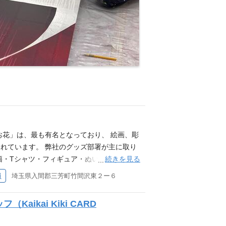
お花」は、最も有名となっており、 絵画、彫
れています。 弊社のグッズ部署が主に取り
続きを見る
籍・Tシャツ・フィギュア・ぬいぐるみ・雑
Cサイト、カイカイキキオフィシャルショップ
員
埼玉県入間郡三芳町竹間沢東２ー６
 購入した商品を心待ちにしているお客様へ、丁
目標をもって努力し、積極的に学び続ける姿
ikai Kiki CARD
検品、梱包・ 顧客へ国内外の発送 ・ 商品デ
店舗への納品・ 社内間移送 ・ 倉庫管理・ 納