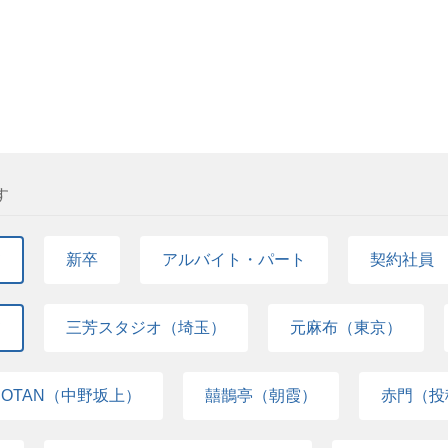
す
て
新卒
アルバイト・パート
契約社員
て
三芳スタジオ（埼玉）
元麻布（東京）
COTAN（中野坂上）
囍鵲亭（朝霞）
赤門（投