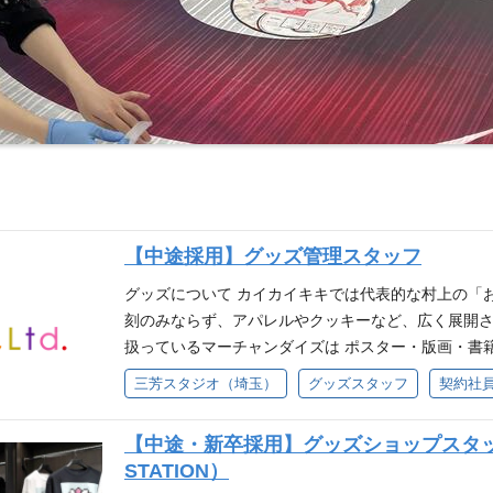
【中途採用】グッズ管理スタッフ
グッズについて カイカイキキでは代表的な村上の「
刻のみならず、アパレルやクッキーなど、広く展開さ
扱っているマーチャンダイズは ポスター・版画・書
貨など多岐に渡り、 村上隆オフィシャルグッズ、E
三芳スタジオ（埼玉）
グッズスタッフ
契約社
「Zingaro」の希少商品の取り扱いをしています。
寧な仕事で世界中にお届けする大切なお仕事です。 
【中途・新卒採用】グッズショップスタッフ（Ka
勢が評価してもらえる環境です。 業務内容 ・ 商品の
STATION）
ータ作成・ 商品管理・ 在庫管理 ・ 店舗との連携・ 