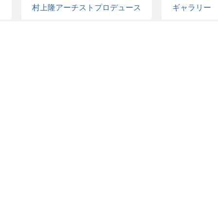
て
村上隆アーチストプロデュース
ギャラリー
布パーソナルアシスタント
法務
経理
ントスタッフ
データスタッフ
版画スタッフ
レルスタッフ
村上隆アシスタント補佐
アトリ
エリー部門
エンジニア
ファームスタッフ
・調理
グッズショップ・となりの甚蛾狼
製菓
店・純喫茶ジンガロ
中華料理人
ホールスタッ