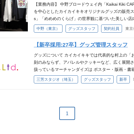
品整理収納作業・ 棚卸し 求めるスキルと人物像 【
【業務内容】 中野ブロードウェイ内「Kaikai Kiki 
のPCスキルをお持ちの方 【求める人物像】 ・責任
を中心としたカイカイキキオリジナルグッズの販売スタッフを
仕事に取り組める方 ・チームワークを大切にできる
s」「めめめのくらげ」の世界観に基づいた美しい店
ることができる方
等が並びます。 カードゲームをプレイできるスペー
中野（東京）
グッズスタッフ
契約社員
験でもOK。 販売業務を中心に、店内のレイアウト（
任せします。 主な業務 ・店舗での接客対応 ・清掃
【新卒採用:27卒】グッズ管理スタッフ
理 ・商品選定、売場レイアウト、企画 ・スタッフの
ルや店舗での販売実務経験のある方 ・アート/カイカ
グッズについて カイカイキキでは代表的な村上の「
をお持ちの方が活躍中！／ ・アートに興味がある・好
刻のみならず、アパレルやクッキーなど、広く展開さ
経験者 ・美容部員やカフェスタッフ ・ホスピタリテ
扱っているマーチャンダイズは ポスター・版画・書
したい、グローバルな環境で働きたい方も大歓迎！ 
貨など多岐に渡り、 村上隆オフィシャルグッズ、E
三芳スタジオ（埼玉）
グッズスタッフ
新卒
募ください。
「Zingaro」の希少商品の取り扱いをしています。
寧な仕事で世界中にお届けする大切なお仕事です。 
勢が評価してもらえる環境です。 ◼️業務内容 ・ 商
データ作成・ 商品管理・ 在庫管理 ・ 店舗との連携・
納品整理収納作業・ 棚卸し 求めるスキルと人物像 
1
度のPCスキルをお持ちの方 【求める人物像】 ・責
に仕事に取り組める方 ・チームワークを大切にでき