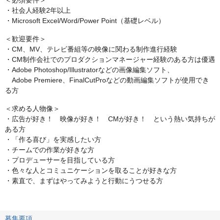
＜必須要件＞
・社会人経験2年以上
・Microsoft Excel/Word/Power Point（基礎レベル）
＜歓迎要件＞
・CM、MV、テレビ番組等の映像に関わる制作進行経験
・CM制作会社でのプロダクションマネージャー経験のある方は優遇
・Adobe Photoshop/Illustratorなどの画像編集ソフト、
Adobe Premiere、FinalCutProなどの動画編集ソフトが使用でき
る方
＜求める人物像＞
・広告が好き！ 映像が好き！ CMが好き！ という熱い気持ちが
ある方
・「作る喜び」を実感したい方
・チームでの作業が好きな方
・プロデューサーを目指している方
・色々な人とコミュニケーションを取ることが好きな方
・素直で、まずはやってみようと行動にうつせる方
募集要項