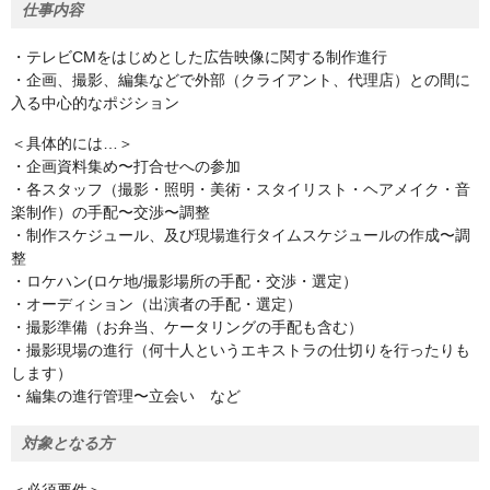
仕事内容
・テレビCMをはじめとした広告映像に関する制作進行
・企画、撮影、編集などで外部（クライアント、代理店）との間に
入る中心的なポジション
＜具体的には…＞
・企画資料集め〜打合せへの参加
・各スタッフ（撮影・照明・美術・スタイリスト・ヘアメイク・音
楽制作）の手配〜交渉〜調整
・制作スケジュール、及び現場進行タイムスケジュールの作成〜調
整
・ロケハン(ロケ地/撮影場所の手配・交渉・選定）
・オーディション（出演者の手配・選定）
・撮影準備（お弁当、ケータリングの手配も含む）
・撮影現場の進行（何十人というエキストラの仕切りを行ったりも
します）
・編集の進行管理〜立会い など
対象となる方