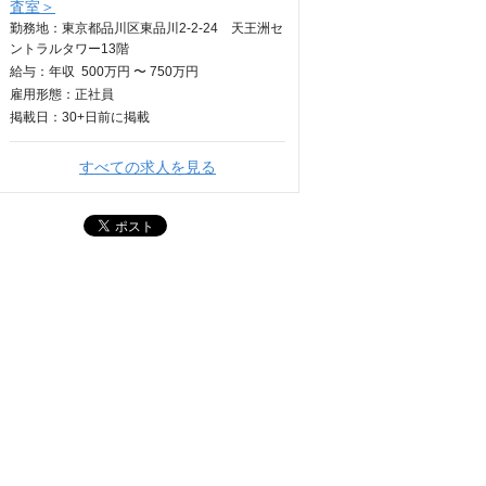
査室＞
勤務地：東京都品川区東品川2-2-24 天王洲セ
ントラルタワー13階
給与：
年収
500万円 〜 750万円
雇用形態：正社員
掲載日：
30+日
前に掲載
すべての求人を見る