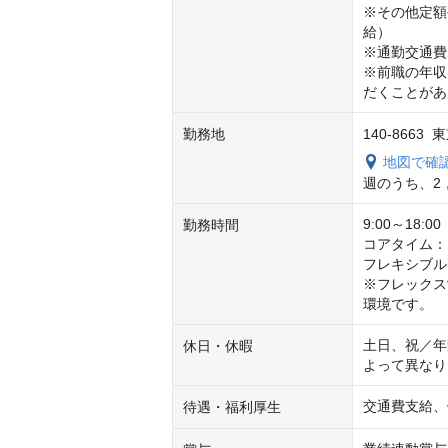
※その他定額
給）

※通勤交通費
※前職の年収
だくことがあ
勤務地
140-866
地図で確
週のうち、2
9:00～18:0
勤務時間
コアタイム：1
フレキシブルタイ
※フレックス
環境です。
土日、祝／年
休日・休暇
よって異なり
交通費支給、
待遇・福利厚生