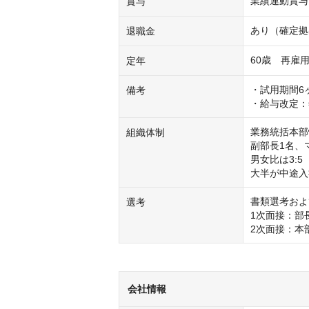
業績連動賞与
賞与
あり（確定拠
退職金
60歳　再雇
定年
・試用期間6ヶ
備考
・給与改定：
業務統括本部
組織体制
副部長1名、
男女比は3:
大半が中途入
書類選考および
選考
1次面接：部
2次面接：本
会社情報