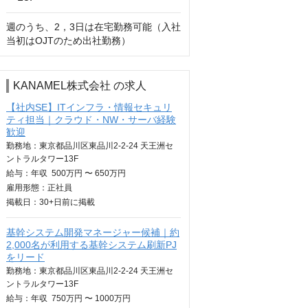
週のうち、2，3日は在宅勤務可能（入社
当初はOJTのため出社勤務）
KANAMEL株式会社 の求人
【社内SE】ITインフラ・情報セキュリ
ティ担当｜クラウド・NW・サーバ経験
歓迎
勤務地：東京都品川区東品川2-2-24 天王洲セ
ントラルタワー13F
給与：
年収
500万円 〜 650万円
雇用形態：正社員
掲載日：
30+日
前に掲載
基幹システム開発マネージャー候補｜約
2,000名が利用する基幹システム刷新PJ
をリード
勤務地：東京都品川区東品川2-2-24 天王洲セ
ントラルタワー13F
給与：
年収
750万円 〜 1000万円