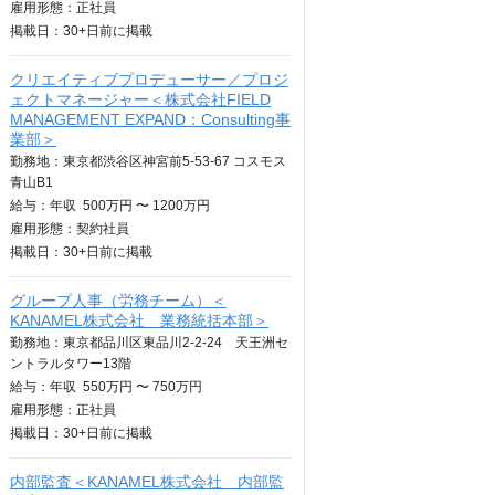
雇用形態：正社員
掲載日：
30+日
前に掲載
クリエイティブプロデューサー／プロジ
ェクトマネージャー＜株式会社FIELD
MANAGEMENT EXPAND：Consulting事
業部＞
勤務地：東京都渋谷区神宮前5-53-67 コスモス
青山B1
給与：
年収
500万円 〜 1200万円
雇用形態：契約社員
掲載日：
30+日
前に掲載
グループ人事（労務チーム）＜
KANAMEL株式会社 業務統括本部＞
勤務地：東京都品川区東品川2-2-24 天王洲セ
ントラルタワー13階
給与：
年収
550万円 〜 750万円
雇用形態：正社員
掲載日：
30+日
前に掲載
内部監査＜KANAMEL株式会社 内部監