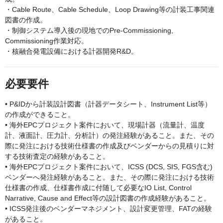
・Cable Route、Cable Schedule、Loop Drawing等の計装工事関連
図書の作成。
・制御システム導入後の現地でのPre-Commissioning,
Commissioning作業対応。
・核融合発電設備における計器開発R&D。
必要要件
• P&IDから計装設計図書（計器データシート、Instrument List等）
の作成ができること。
• 海外EPCプロジェクト案件において、現場計器（流量計、温度
計、液面計、圧力計、分析計）の発注経験があること。また、その
際に発注における技術仕様書の作成及びベンダーからの見積りに対
する技術査定の経験があること。
• 海外EPCプロジェクト案件において、ICSS (DCS, SIS, FGS含む)
ベンダーへ発注経験があること。また、その際に発注における技術
仕様書の作成、仕様書作成に付随して必要なIO List, Control
Narrative, Cause and Effect等の設計図書の作成経験があること。
• ICSS発注後のベンダーマネジメント、設計変更管理、FATの経験
があること。