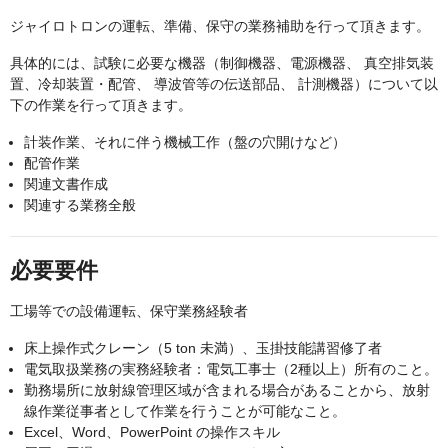
ジャイロトロンの運転、準備、保守の業務補助を行って頂きます。
具体的には、試験に必要な機器（制御機器、電源機器、 真空排気装
置、冷却装置・配管、 導波管等の伝送部品、 計測機器）について以
下の作業を行って頂きます。
計装作業、それに伴う機械工作（盤の穴開けなど）
配管作業
関連文書作成
関連する業務全般
必要要件
工場等での設備運転、保守業務経験者
床上操作式クレーン（5 ton 未満）、玉掛技能講習修了者
電気取扱業務の実務経験者：電気工事士（2種以上）所有のこと。
勤務場所に放射線管理区域が含まれる場合があることから、放射
線作業従事者として作業を行うことが可能なこと。
Excel、Word、PowerPoint の操作スキル