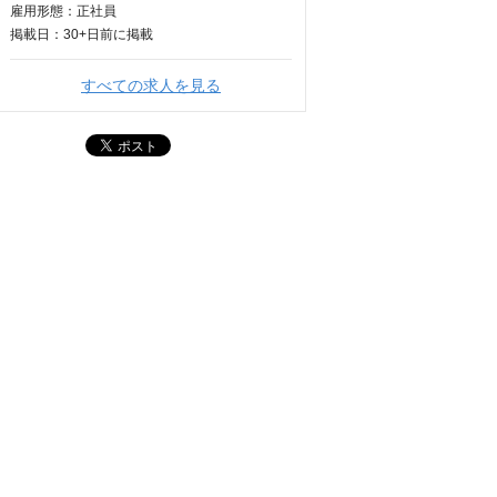
雇用形態：正社員
掲載日：
30+日
前に掲載
すべての求人を見る