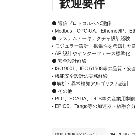
歓迎要件
⚫ 通信プロトコルへの理解
• Modbus、OPC-UA、Ethernet/IP
⚫ システムアーキテクチャ設計経験
• モジュラー設計・拡張性を考慮した
• API設計やインターフェース標準化
⚫ 安全設計経験
• ISO 9001、IEC 61508等の品
• 機能安全設計の実務経験
⚫解析・異常検知アルゴリズム設計
⚫ その他
• PLC、SCADA、DCS等の産業用
• EPICS、Tango等の加速器・核
職種 / 募集ポジション
PH - 制