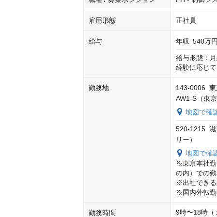
雇用形態
正社員
給与
年収
540万円
給与形態：月
経験に応じて
勤務地
143-000
AW1-S（
地図で確
520-121
リー）
地図で確
※東京本社勤
の内）での勤
※出社できる
※国内外転勤
9時〜18時（
勤務時間