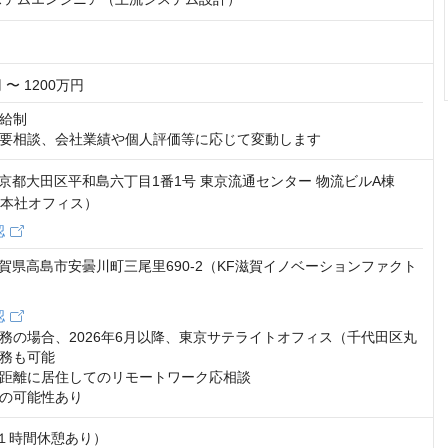
 〜 1200万円
給制

要相談、会社業績や個人評価等に応じて変動します
6 東京都大田区平和島六丁目1番1号 東京流通センター 物流ビルA棟
東京本社オフィス）
認
5 滋賀県高島市安曇川町三尾里690-2（KF滋賀イノベーションファクト
認
務の場合、2026年6月以降、東京サテライトオフィス（千代田区丸
務も可能

距離に居住してのリモートワーク応相談

の可能性あり
１時間休憩あり）
