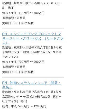
勤務地：岐阜県土岐市下石町３２２−６（NIF
S） 他(1)
給与：
年収
410万円 〜 750万円
雇用形態：正社員
掲載日：
30+日
前に掲載
PH - エンジニアリングプロジェクトマ
ネージャー（グローバル）（リードクラ
ス）
勤務地：東京都大田区平和島六丁目1番1号 東
京流通センター 物流ビルA棟 AW1-S（東京本
社オフィス）
給与：
年収
700万円 〜 900万円
雇用形態：正社員
掲載日：
30+日
前に掲載
PH - 制御システムエンジニア（開発・
実装）
勤務地：東京都大田区平和島六丁目1番1号 東
京流通センター 物流ビルA棟 AW1-S（東京本
社オフィス） 他(1)
給与：
年収
540万円 〜 1200万円