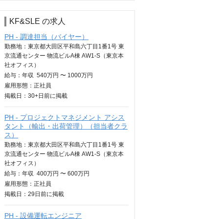
KF&SLE の求人
PH - 調達担当（バイヤー）
勤務地：東京都大田区平和島六丁目1番1号 東
京流通センター 物流ビルA棟 AW1-S（東京本
社オフィス）
給与：
年収
540万円 〜 1000万円
雇用形態：正社員
掲載日：
30+日
前に掲載
PH - プロジェクトマネジメント アシス
タント（輸出・出荷管理）（担当者クラ
ス）
勤務地：東京都大田区平和島六丁目1番1号 東
京流通センター 物流ビルA棟 AW1-S（東京本
社オフィス）
給与：
年収
400万円 〜 600万円
雇用形態：正社員
掲載日：
29日
前に掲載
PH - 設備運転エンジニア