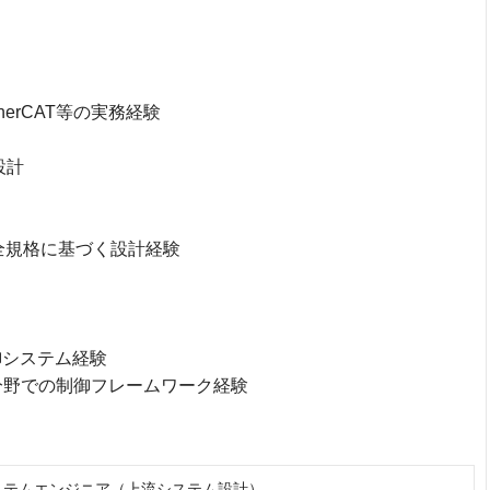
、EtherCAT等の実務経験
設計
質・安全規格に基づく設計経験
制御システム経験
融合分野での制御フレームワーク経験
御システムエンジニア（上流システム設計）