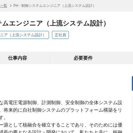
人一覧
PH - 制御システムエンジニア（上流システム設計）
システムエンジニア（上流システム設計）
ンジニア（上流システム設計）
正社員
仕事内容
必要要件
な高電圧電源制御、計測制御、安全制御の全体システム設
。将来的に自社制御システムのプラットフォーム構築をリ
す。
ー源として核融合を確立することであり、そのためには優
成長の要となる設計・開発において、私たちと共に、核融