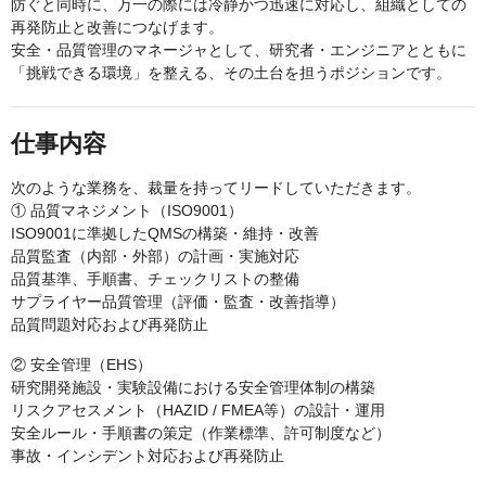
防ぐと同時に、万一の際には冷静かつ迅速に対応し、組織としての
再発防止と改善につなげます。
安全・品質管理のマネージャとして、研究者・エンジニアとともに
「挑戦できる環境」を整える、その土台を担うポジションです。
仕事内容
次のような業務を、裁量を持ってリードしていただきます。
① 品質マネジメント（ISO9001）
ISO9001に準拠したQMSの構築・維持・改善
品質監査（内部・外部）の計画・実施対応
品質基準、手順書、チェックリストの整備
サプライヤー品質管理（評価・監査・改善指導）
品質問題対応および再発防止
② 安全管理（EHS）
研究開発施設・実験設備における安全管理体制の構築
リスクアセスメント（HAZID / FMEA等）の設計・運用
安全ルール・手順書の策定（作業標準、許可制度など）
事故・インシデント対応および再発防止