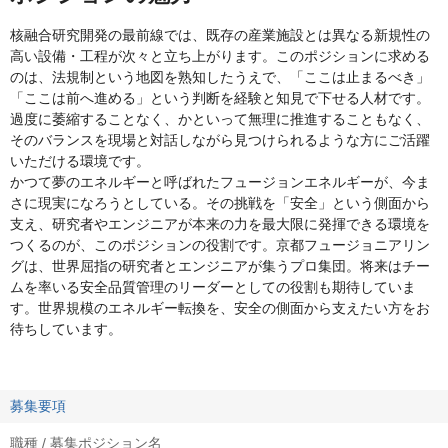
核融合研究開発の最前線では、既存の産業施設とは異なる新規性の
高い設備・工程が次々と立ち上がります。このポジションに求める
のは、法規制という地図を熟知したうえで、「ここは止まるべき」
「ここは前へ進める」という判断を経験と知見で下せる人材です。
過度に萎縮することなく、かといって無理に推進することもなく、
そのバランスを現場と対話しながら見つけられるような方にご活躍
いただける環境です。
かつて夢のエネルギーと呼ばれたフュージョンエネルギーが、今ま
さに現実になろうとしている。その挑戦を「安全」という側面から
支え、研究者やエンジニアが本来の力を最大限に発揮できる環境を
つくるのが、このポジションの役割です。京都フュージョニアリン
グは、世界屈指の研究者とエンジニアが集うプロ集団。将来はチー
ムを率いる安全品質管理のリーダーとしての役割も期待していま
す。世界規模のエネルギー転換を、安全の側面から支えたい方をお
待ちしています。
募集要項
職種 / 募集ポジション名