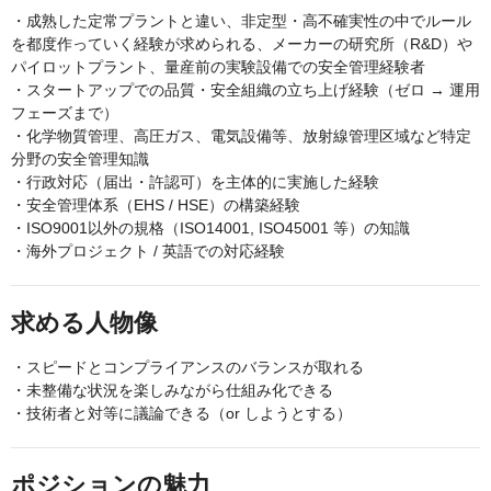
・成熟した定常プラントと違い、非定型・高不確実性の中でルール
を都度作っていく経験が求められる、メーカーの研究所（R&D）や
パイロットプラント、量産前の実験設備での安全管理経験者
・スタートアップでの品質・安全組織の立ち上げ経験（ゼロ → 運用
フェーズまで）
・化学物質管理、高圧ガス、電気設備等、放射線管理区域など特定
分野の安全管理知識
・行政対応（届出・許認可）を主体的に実施した経験
・安全管理体系（EHS / HSE）の構築経験
・ISO9001以外の規格（ISO14001, ISO45001 等）の知識
・海外プロジェクト / 英語での対応経験
求める人物像
・スピードとコンプライアンスのバランスが取れる
・未整備な状況を楽しみながら仕組み化できる
・技術者と対等に議論できる（or しようとする）
ポジションの魅力