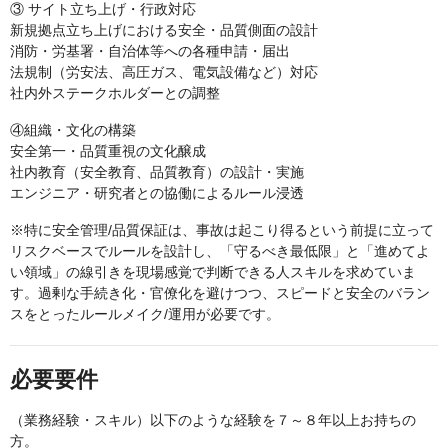
③ サイト立ち上げ・行政対応
新規拠点立ち上げにおける安全・品質側面の設計
消防・労基署・自治体等への各種申請・届出
法規制（労安法、高圧ガス、電気設備など）対応
社内外ステークホルダーとの調整
④組織・文化の構築
安全第一・品質重視の文化醸成
社内教育（安全教育、品質教育）の設計・実施
エンジニア・研究者との協働によるルール浸透
※特に安全管理/品質保証は、事故は起こり得るという前提に立って
リスクベースでルールを設計し、「守るべき最低限」と「進めてよ
い領域」の線引きを現場感覚で判断できる人スキルを求めていま
す。過剰な手続き化・官僚化を避けつつ、スピードと安全のバラン
スをとったルールメイク/運用が必要です。
必要要件
（業務経験・スキル）以下のような経験を７～８年以上お持ちの
方。