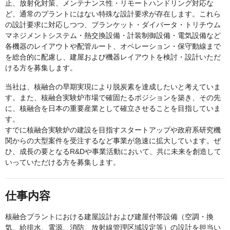
止、放射化対策、メンテナンス性・リモートハンドリング対応な
ど、通常のプラントにはない特殊な設計要求が存在します。これら
の設計要求に対応しつつ、ブランケット・ダイバータ・トリチウム
マネジメントシステム・熱交換設備・計装制御設備・電気設備など
各機器のレイアウトや配管ルート、オペレーション・保守動線まで
を総合的に配慮し、建屋および機器レイアウトを検討・設計いただ
ける方を募集します。
当社は、核融合の早期実現により脱炭素を達成したいと考えていま
す。また、核融合実験炉市場で確固たるポジションを築き、その先
に、核融合を日本の重要産業として確立させることを目指していま
す。
すでに核融合実験炉の建設を目指すスタートアップや政府系研究機
関からの大型案件を受注するなど事業が急速に拡大しています。ぜ
ひ、成長の要となるR&Dや事業活動において、共に未来を創造して
いっていただける方を募集します。
仕事内容
核融合プラントにおける建屋設計および建屋付帯設備（空調・換
気、給排水、電源、消防、放射線管理区域設定等）の設計を担当い