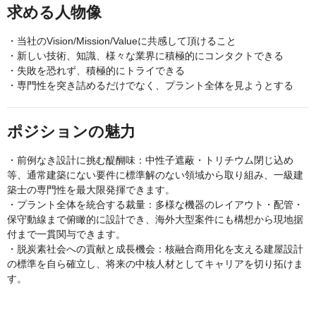
求める人物像
・当社のVision/Mission/Valueに共感して頂けること
・新しい技術、知識、様々な業界に積極的にコンタクトできる
・失敗を恐れず、積極的にトライできる
・専門性を突き詰めるだけでなく、プラント全体を見ようとする
ポジションの魅力
・前例なき設計に挑む醍醐味：中性子遮蔽・トリチウム閉じ込め
等、通常建築にない要件に標準解のない領域から取り組み、一級建
築士の専門性を最大限発揮できます。
・プラント全体を統合する裁量：多様な機器のレイアウト・配管・
保守動線まで俯瞰的に設計でき、海外大型案件にも構想から現地据
付まで一貫関与できます。
・脱炭素社会への貢献と成長機会：核融合商用化を支える建屋設計
の標準を自ら確立し、将来の中核人材としてキャリアを切り拓けま
す。