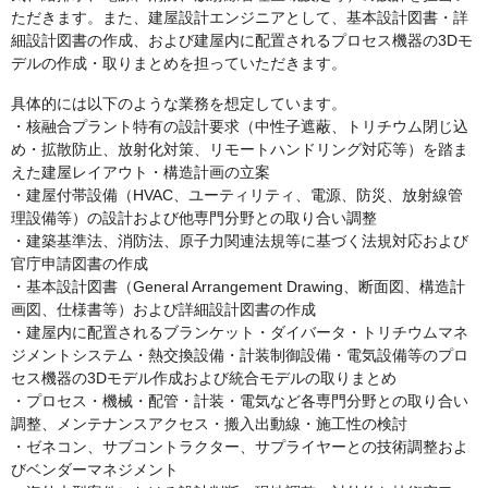
ただきます。また、建屋設計エンジニアとして、基本設計図書・詳
細設計図書の作成、および建屋内に配置されるプロセス機器の3Dモ
デルの作成・取りまとめを担っていただきます。
具体的には以下のような業務を想定しています。
・核融合プラント特有の設計要求（中性子遮蔽、トリチウム閉じ込
め・拡散防止、放射化対策、リモートハンドリング対応等）を踏ま
えた建屋レイアウト・構造計画の立案
・建屋付帯設備（HVAC、ユーティリティ、電源、防災、放射線管
理設備等）の設計および他専門分野との取り合い調整
・建築基準法、消防法、原子力関連法規等に基づく法規対応および
官庁申請図書の作成
・基本設計図書（General Arrangement Drawing、断面図、構造計
画図、仕様書等）および詳細設計図書の作成
・建屋内に配置されるブランケット・ダイバータ・トリチウムマネ
ジメントシステム・熱交換設備・計装制御設備・電気設備等のプロ
セス機器の3Dモデル作成および統合モデルの取りまとめ
・プロセス・機械・配管・計装・電気など各専門分野との取り合い
調整、メンテナンスアクセス・搬入出動線・施工性の検討
・ゼネコン、サブコントラクター、サプライヤーとの技術調整およ
びベンダーマネジメント